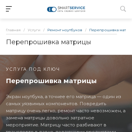
Главная
/
Услуги
/
Ремонт ноутбуков
/
Перепрошивка матри
Перепрошивка матрицы
УСЛУГА ПОД КЛЮЧ
Перепрошивка матрицы
Экран ноутбука, а точнее его матрица — один из
самых уязвимых компонентов. Повредить
матрицу очень легко, ремонт часто невозможен, а
замена матрицы довольно затратное
мероприятие. Матрицу часто разбивают в
транспорте в давке, падающими предметами,