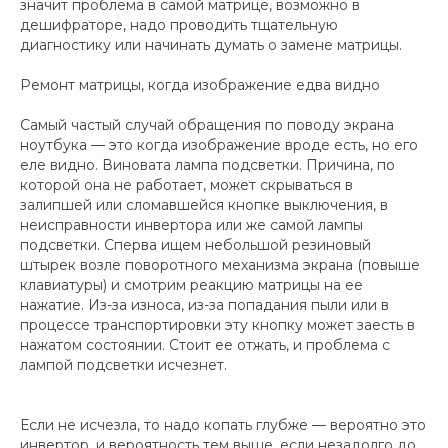
значит проблема в самой матрице, возможно в
дешифраторе, надо проводить тщательную
диагностику или начинать думать о замене матрицы.
Ремонт матрицы, когда изображение едва видно
Самый частый случай обращения по поводу экрана
ноутбука — это когда изображение вроде есть, но его
еле видно. Виновата лампа подсветки. Причина, по
которой она не работает, может скрываться в
залипшей или сломавшейся кнопке выключения, в
неисправности инвертора или же самой лампы
подсветки. Сперва ищем небольшой резиновый
штырек возле поворотного механизма экрана (повыше
клавиатуры) и смотрим реакцию матрицы на ее
нажатие. Из-за износа, из-за попадания пыли или в
процессе транспортировки эту кнопку может заесть в
нажатом состоянии. Стоит ее отжать, и проблема с
лампой подсветки исчезнет.
Если не исчезла, то надо копать глубже — вероятно это
инвертор, и вероятность тем выше, если незадолго до