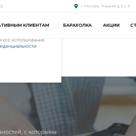
AQ
г. Москва, Ткацкая д. 5 с. 3
АТИВНЫМ КЛИЕНТАМ
БАРАХОЛКА
АКЦИИ
С
пециалистами и
айте. Продолжая
 его использования.
фиденциальности
.
ностей, с которыми