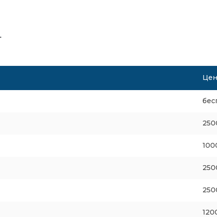
т
Цена
бес
250
100
250
250
120