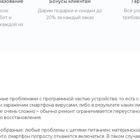
разование
Бонусы клиентам
Гар
исок
Дарим подарки и скидки до
Все ус
бот и
20% за каждый заказ
требов
 каждой из
ные проблемами с программной частью устройства: то есть с
и заражении смартфона вирусами, либо в результате каких-
не очень сложно – обычно ремонт ограничивается переустано
ю восстановления.
ообразные: любые проблемы с цепями питанием, материнской
 что смартфон попросту откажется включаться. В таком случа