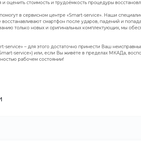
оя и оценить стоимость и трудоёмкость процедуры восстановл
м помогут в сервисном центре «Smart-service». Наши специал
 восстанавливают смартфон после ударов, падений и попада
нию только новых и оригинальных комплектующих, мы обесп
t-service» – для этого достаточно принести Ваш неисправны
mart-service») или, если Вы живёте в пределах МКАДа, воспо
лностью рабочем состоянии!
и