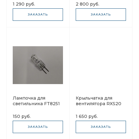
вытяжки 475х130х8
1 290 руб.
2 800 руб.
ЗАКАЗАТЬ
ЗАКАЗАТЬ
Лампочка для
Крыльчатка для
светильника FT8251
вентилятора RXS20
для вытяжек Elikor
RXS35
150 руб.
1 650 руб.
ЗАКАЗАТЬ
ЗАКАЗАТЬ