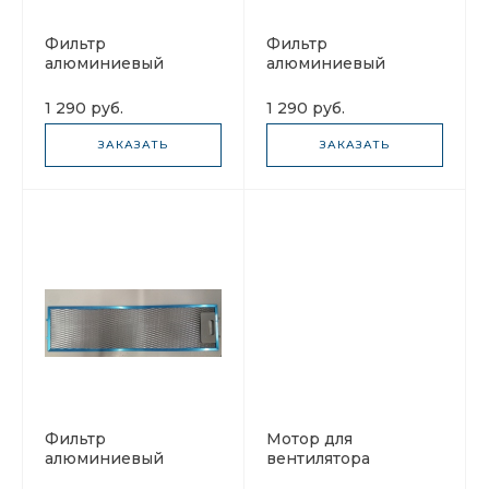
Фильтр
Фильтр
алюминиевый
алюминиевый
рамочный для
рамочный для
вытяжки 450х170х8 с
вытяжки 450х170х8 с
1 290 руб.
1 290 руб.
2мя замками
1м замком
ЗАКАЗАТЬ
ЗАКАЗАТЬ
Фильтр
Мотор для
алюминиевый
вентилятора
рамочный для
KP27DT003 Elikor