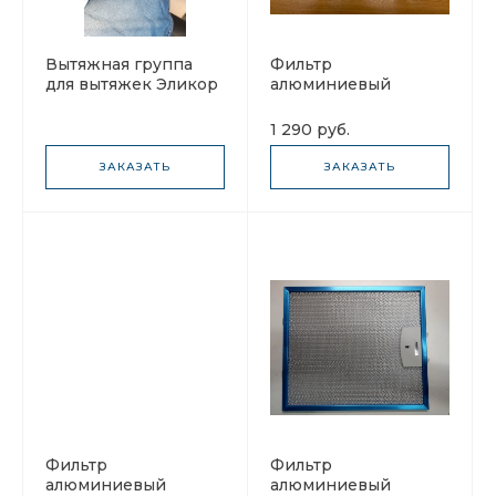
Вытяжная группа
Фильтр
для вытяжек Эликор
алюминиевый
VG и Faber Air
рамочный для
вытяжки 475х205х8
1 290 руб.
ЗАКАЗАТЬ
ЗАКАЗАТЬ
Фильтр
Фильтр
алюминиевый
алюминиевый