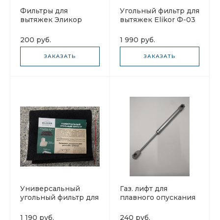
Фильтры для
Угольный фильтр для
вытяжек Эликор
вытяжек Elikor Ф-03
уценка
200 руб.
1 990 руб.
ЗАКАЗАТЬ
ЗАКАЗАТЬ
Универсальный
Газ. лифт для
угольный фильтр для
плавного опускания
вытяжек (полотно)
стеклянной дверцы
470х570 Elikor Ф-01
вытяжек Эликор
1 190 руб.
240 руб.