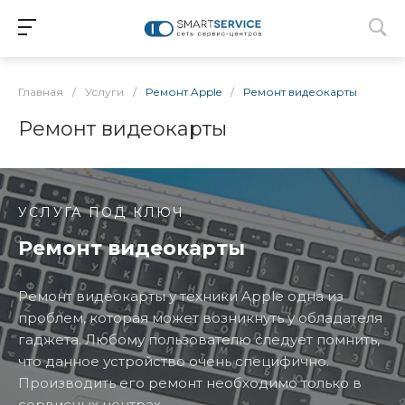
Главная
/
Услуги
/
Ремонт Apple
/
Ремонт видеокарты
Ремонт видеокарты
УСЛУГА ПОД КЛЮЧ
Ремонт видеокарты
Ремонт видеокарты у техники Apple одна из
проблем, которая может возникнуть у обладателя
гаджета. Любому пользователю следует помнить,
что данное устройство очень специфично.
Производить его ремонт необходимо только в
сервисных центрах.