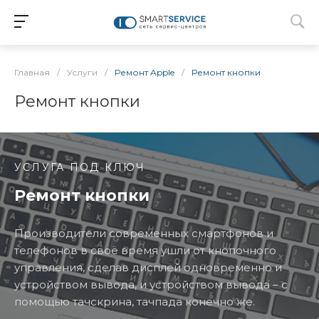
Главная
/
Услуги
/
Ремонт Apple
/
Ремонт кнопки
Ремонт кнопки
УСЛУГА ПОД КЛЮЧ
Ремонт кнопки
Производители современных смартфонов и
телефонов в своё время ушли от кнопочного
управления, сделав дисплей одновременно и
устройством вывода, и устройством вывода – с
помощью тачскрина, тачпада конечно же.