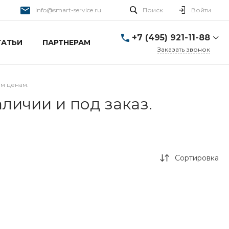
info@smart-service.ru
Поиск
Войти
+7 (495) 921-11-88
ТАТЬИ
ПАРТНЕРАМ
Заказать звонок
+7 (495) 921-11-88
г. Москва, Ткацкая д. 5 с.
ым ценам.
3
Пн-Пт: 10:00-20:00 Cб-
аличии и под заказ.
Вс: 12:00-19:00
info@smart-service.ru
Сортировка