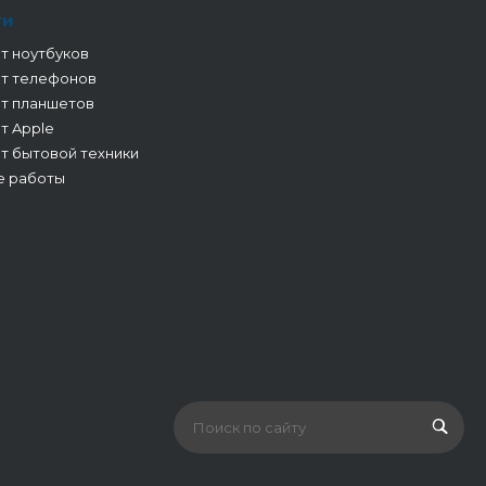
ги
т ноутбуков
т телефонов
т планшетов
т Apple
т бытовой техники
е работы