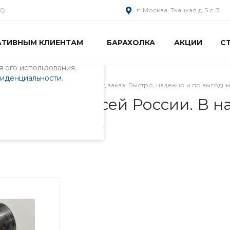
AQ
г. Москва, Ткацкая д. 5 с. 3
АТИВНЫМ КЛИЕНТАМ
БАРАХОЛКА
АКЦИИ
С
пециалистами и
айте. Продолжая
 его использования.
фиденциальности
.
 по всей России. В наличии и под заказ. Быстро, надежно и по выгодн
ставкой по всей России. В н
одным ценам.