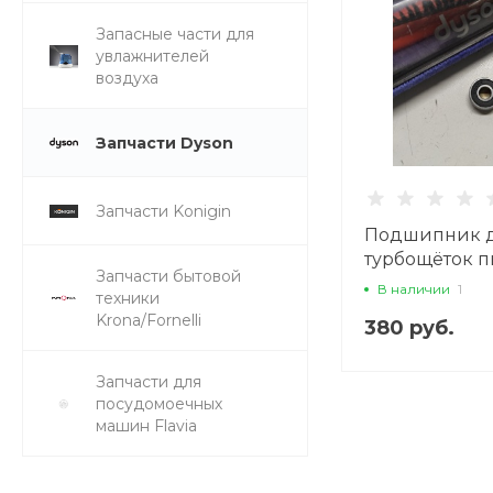
Запасные части для
увлажнителей
воздуха
Запчасти Dyson
Запчасти Konigin
Подшипник 
турбощёток п
Запчасти бытовой
Dyson V сери
В наличии
1
техники
Krona/Fornelli
380 руб.
Запчасти для
посудомоечных
машин Flavia