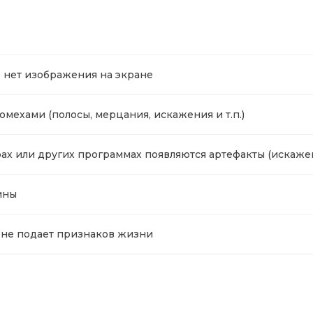
о нет изображения на экране
омехами (полосы, мерцания, искажения и т.п.)
ах или других программах появляются артефакты (искажен
ины
е не подает признаков жизни