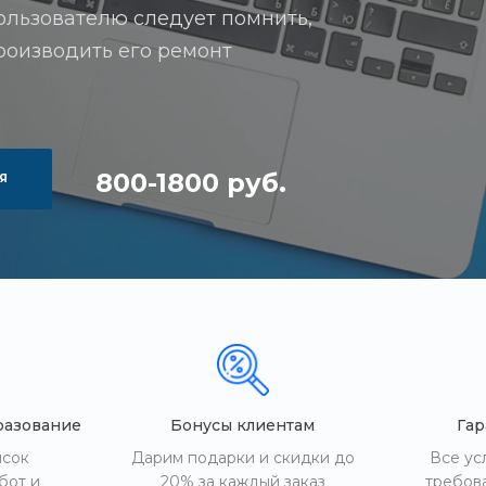
ользователю следует помнить,
роизводить его ремонт
800-1800 руб.
Я
разование
Бонусы клиентам
Гар
исок
Дарим подарки и скидки до
Все ус
бот и
20% за каждый заказ
требов