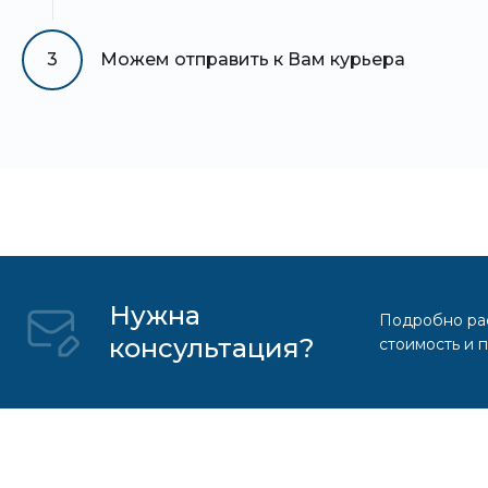
3
Можем отправить к Вам курьера
Нужна
Подробно рас
консультация?
стоимость и 