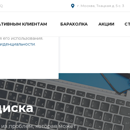
AQ
г. Москва, Ткацкая д. 5 с. 3
АТИВНЫМ КЛИЕНТАМ
БАРАХОЛКА
АКЦИИ
С
пециалистами и
айте. Продолжая
 его использования.
фиденциальности
.
диска
 из проблем, которая может