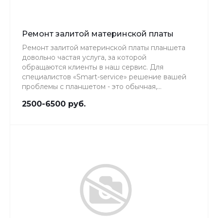
Ремонт залитой материнской платы
Ремонт залитой материнской платы планшета
довольно частая услуга, за которой
обращаются клиенты в наш сервис. Для
специалистов «Smart-service» решение вашей
проблемы с планшетом - это обычная,
повседневная работа, качеству которой мы
2500-6500 руб.
уделяем особое внимание.