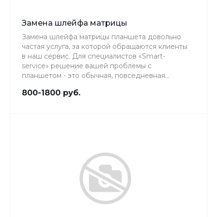
Замена шлейфа матрицы
Замена шлейфа матрицы планшета довольно
частая услуга, за которой обращаются клиенты
в наш сервис. Для специалистов «Smart-
service» решение вашей проблемы с
планшетом - это обычная, повседневная
работа, качеству которой мы уделяем особое
800-1800 руб.
внимание.