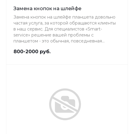
Замена кнопок на шлейфе
Замена кнопок на шлейфе планшета довольно
частая услуга, за которой обращаются клиенты
в наш сервис. Для специалистов «Smart-
service» решение вашей проблемы с
планшетом - это обычная, повседневная
работа, качеству которой мы уделяем особое
800-2000 руб.
внимание.