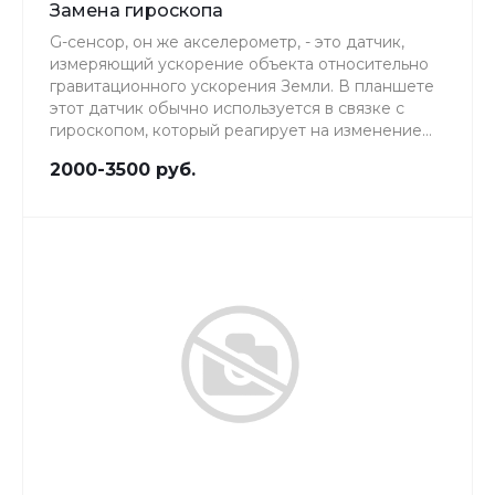
Замена гироскопа
G-сенсор, он же акселерометр, - это датчик,
измеряющий ускорение объекта относительно
гравитационного ускорения Земли. В планшете
этот датчик обычно используется в связке с
гироскопом, который реагирует на изменение
углов ориентации, и, таким образом, повышает
2000-3500 руб.
чувствительность и точность акселерометра. В
современных планшетах G-сенсор имеет две
основные функции: он служит для
автоматического выбора ориентации экрана
при повороте планшета и для отслеживания
угла наклона устройства – эта возможность
используется, как правило, в играх и некоторых
приложениях.