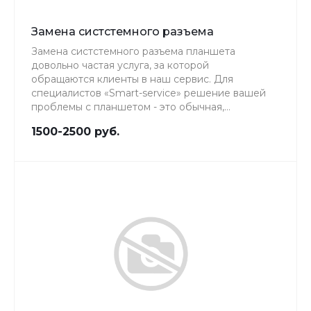
Замена систстемного разъема
Замена систстемного разъема планшета
довольно частая услуга, за которой
обращаются клиенты в наш сервис. Для
специалистов «Smart-service» решение вашей
проблемы с планшетом - это обычная,
повседневная работа, качеству которой мы
1500-2500 руб.
уделяем особое внимание.