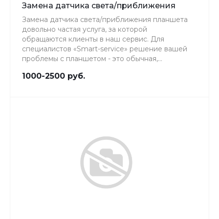
Замена датчика света/приближения
Замена датчика света/приближения планшета
довольно частая услуга, за которой
обращаются клиенты в наш сервис. Для
специалистов «Smart-service» решение вашей
проблемы с планшетом - это обычная,
повседневная работа, качеству которой мы
1000-2500 руб.
уделяем особое внимание.