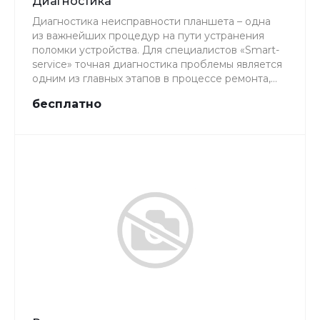
Диагностика
Диагностика неисправности планшета – одна
из важнейших процедур на пути устранения
поломки устройства. Для специалистов «Smart-
service» точная диагностика проблемы является
одним из главных этапов в процессе ремонта,
поэтому наш персонал уделяет этому аспекту
бесплатно
очень большое внимание.