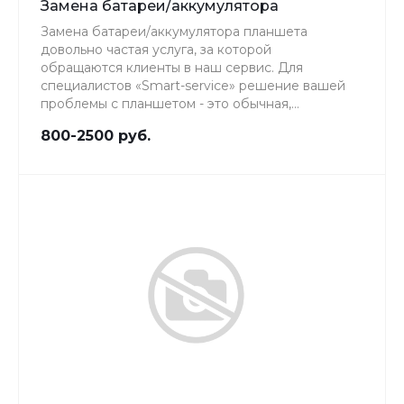
Замена батареи/аккумулятора
Замена батареи/аккумулятора планшета
довольно частая услуга, за которой
обращаются клиенты в наш сервис. Для
специалистов «Smart-service» решение вашей
проблемы с планшетом - это обычная,
повседневная работа, качеству которой мы
800-2500 руб.
уделяем особое внимание.