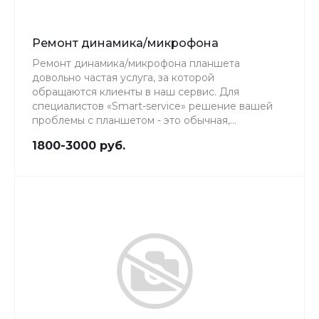
Ремонт динамика/микрофона
Ремонт динамика/микрофона планшета
довольно частая услуга, за которой
обращаются клиенты в наш сервис. Для
специалистов «Smart-service» решение вашей
проблемы с планшетом - это обычная,
повседневная работа, качеству которой мы
1800-3000 руб.
уделяем особое внимание.