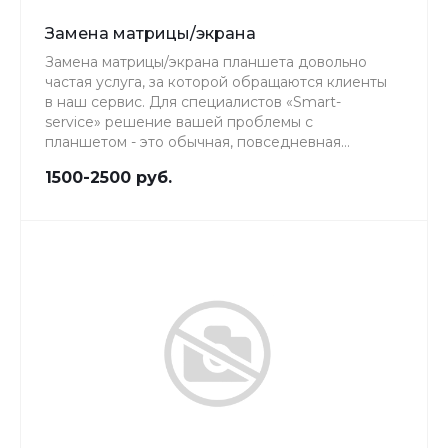
Замена матрицы/экрана
Замена матрицы/экрана планшета довольно
частая услуга, за которой обращаются клиенты
в наш сервис. Для специалистов «Smart-
service» решение вашей проблемы с
планшетом - это обычная, повседневная
работа, качеству которой мы уделяем особое
1500-2500 руб.
внимание.