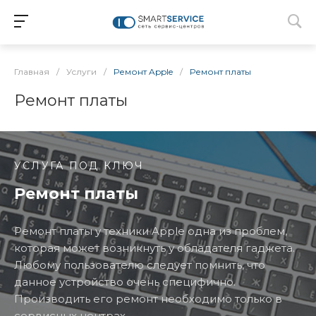
Главная
/
Услуги
/
Ремонт Apple
/
Ремонт платы
Ремонт платы
УСЛУГА ПОД КЛЮЧ
Ремонт платы
Ремонт платы у техники Apple одна из проблем,
которая может возникнуть у обладателя гаджета.
Любому пользователю следует помнить, что
данное устройство очень специфично.
Производить его ремонт необходимо только в
сервисных центрах.