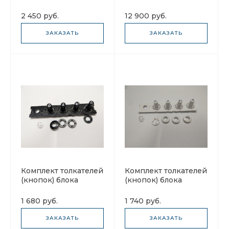
Faber 133.0057.301
MIRROR 133.0151.814
453X1140
2 450 руб.
12 900 руб.
ЗАКАЗАТЬ
ЗАКАЗАТЬ
Комплект толкателей
Комплект толкателей
(кнопок) блока
(кнопок) блока
управления Faber
управления Faber
133.0172.743 черный
133.0172.745 белый
1 680 руб.
1 740 руб.
ЗАКАЗАТЬ
ЗАКАЗАТЬ