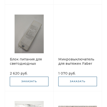
Блок питания для
Микровыключатель
светодиодных
для вытяжек Faber
светильников
133.0261.218
вытяжек Faber
2 620 руб.
1 070 руб.
133.0306.954
ЗАКАЗАТЬ
ЗАКАЗАТЬ