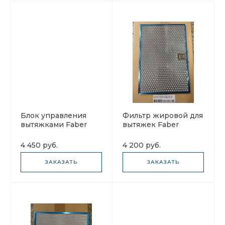
Блок управления
Фильтр жировой для
вытяжками Faber
вытяжек Faber
133.0501.269
133.0540.088
сенсорная панель
353,75X242,5
4 450 руб.
4 200 руб.
ЗАКАЗАТЬ
ЗАКАЗАТЬ