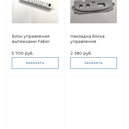
Блок управления
Накладка блока
вытяжками Faber
управления
133.0055.282 Белый
вытяжками Faber
133.0064.078 INKA
5 700 руб.
2 380 руб.
SMART/PLUS
ЗАКАЗАТЬ
ЗАКАЗАТЬ