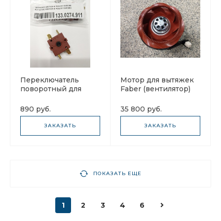
Переключатель
Мотор для вытяжек
поворотный для
Faber (вентилятор)
вытяжек Faber
133.0425.997
133.0274.911
890 руб.
35 800 руб.
ЗАКАЗАТЬ
ЗАКАЗАТЬ
ПОКАЗАТЬ ЕЩЕ
1
2
3
4
6