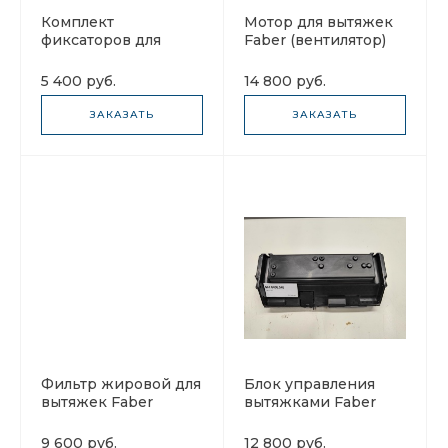
Комплект
Мотор для вытяжек
фиксаторов для
Faber (вентилятор)
вытяжек Faber
133.0204.891
133.0058.498 2шт.
5 400 руб.
14 800 руб.
ЗАКАЗАТЬ
ЗАКАЗАТЬ
Фильтр жировой для
Блок управления
вытяжек Faber
вытяжками Faber
133.0306.953 340X310
133.0166.538
с дек. крышкой
9 600 руб.
12 800 руб.