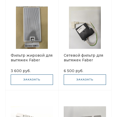
Фильтр жировой для
Сетевой фильтр для
вытяжек Faber
вытяжек Faber
133.0200.454 Cocktail
133.0061.271
124х254
3 600 руб.
6 500 руб.
ЗАКАЗАТЬ
ЗАКАЗАТЬ