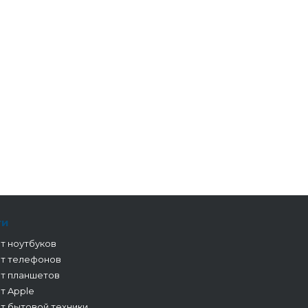
ги
т ноутбуков
т телефонов
т планшетов
т Apple
т бытовой техники