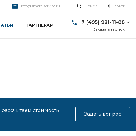
info@smart-service.ru
Поиск
Войти
+7 (495) 921-11-88
ТАТЬИ
ПАРТНЕРАМ
Заказать звонок
+7 (495) 921-11-88
г. Москва, Ткацкая д. 5 с.
3
Пн-Пт: 10:00-20:00 Cб-
Вс: 12:00-19:00
info@smart-service.ru
, рассчитаем стоимость
Задать вопрос