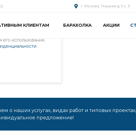
AQ
г. Москва, Ткацкая д. 5 с. 3
АТИВНЫМ КЛИЕНТАМ
БАРАХОЛКА
АКЦИИ
С
пециалистами и
айте. Продолжая
 его использования.
фиденциальности
.
м о наших услугах, видах работ и типовых проектах
дивидуальное предложение!