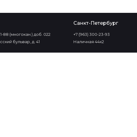
о
Санкт-Петербург
-11-88 (многокан.) доб. 022
+7 (963) 300-23-93
ский бульвар, д. 41
Наличная 44к2