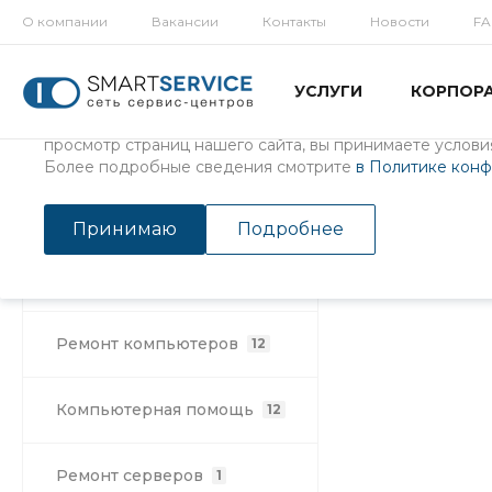
О компании
Вакансии
Контакты
Новости
F
Использование файлов Cookie
УСЛУГИ
КОРПОР
Мы используем файлы cookie, разработанные нашими с
третьими лицами, для анализа событий на нашем веб-с
просмотр страниц нашего сайта, вы принимаете условия
Более подробные сведения смотрите
в Политике кон
Готовые образы
Принимаю
Подробнее
Раздел не найд
Ремонт ноутбуков
142
Ремонт компьютеров
12
Компьютерная помощь
12
Ремонт серверов
1