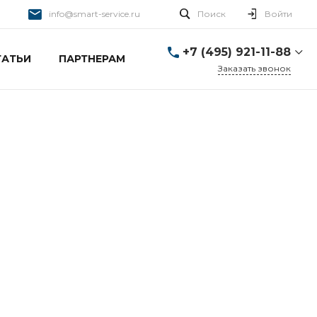
info@smart-service.ru
Поиск
Войти
+7 (495) 921-11-88
ТАТЬИ
ПАРТНЕРАМ
Заказать звонок
+7 (495) 921-11-88
г. Москва, Ткацкая д. 5 с.
3
Пн-Пт: 10:00-20:00 Cб-
Вс: 12:00-19:00
info@smart-service.ru