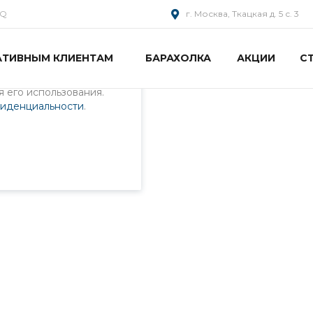
AQ
г. Москва, Ткацкая д. 5 с. 3
АТИВНЫМ КЛИЕНТАМ
БАРАХОЛКА
АКЦИИ
С
пециалистами и
айте. Продолжая
 его использования.
фиденциальности
.
ен.