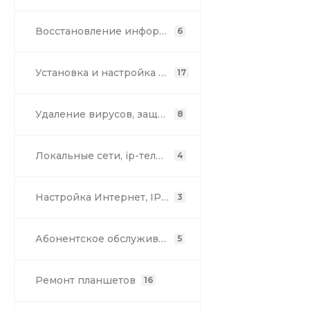
Восстановление информации
6
Установка и настройка программ
17
Удаление вирусов, защита компьютера
8
Локальные сети, ip-телефония
4
Настройка Интернет, IP-телефонии и мини АТС
3
Абонентское обслуживание компьютеров
5
Ремонт планшетов
16