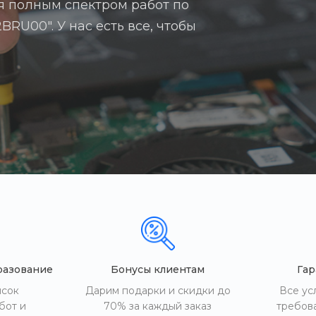
я полным спектром работ по
RU00". У нас есть все, чтобы
разование
Бонусы клиентам
Гар
исок
Дарим подарки и скидки до
Все ус
бот и
70% за каждый заказ
требов