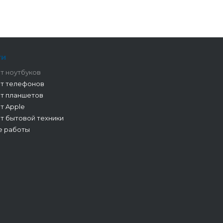
ги
т ноутбуков
т телефонов
т планшетов
т Apple
т бытовой техники
е работы