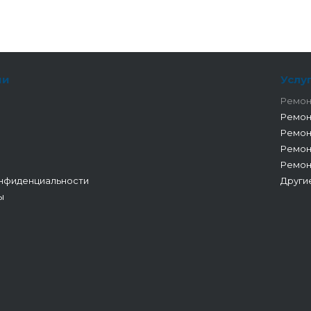
ии
Услу
Ремон
Ремон
Ремон
Ремон
Ремон
нфиденциальности
Други
ы