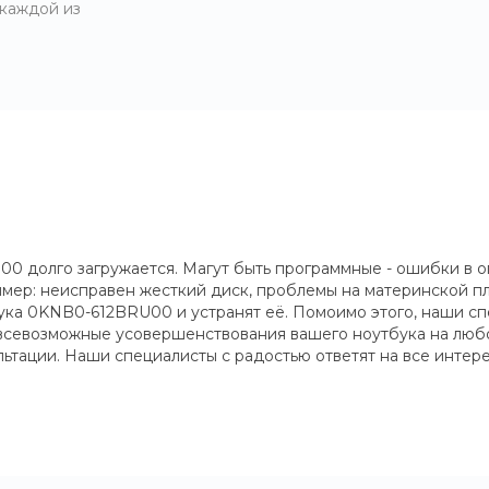
 каждой из
0 долго загружается. Магут быть программные - ошибки в о
мер: неисправен жесткий диск, проблемы на материнской пл
бука 0KNB0-612BRU00 и устранят её. Помоимо этого, наши с
всевозможные усовершенствования вашего ноутбука на любой
ьтации. Наши специалисты с радостью ответят на все инте