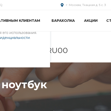
AQ
г. Москва, Ткацкая д. 5 с. 3
АТИВНЫМ КЛИЕНТАМ
БАРАХОЛКА
АКЦИИ
С
пециалистами и
айте. Продолжая
 его использования.
фиденциальности
.
к 0KNB0-612BRU00
 ноутбук