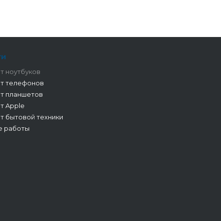
ги
т ноутбуков
т телефонов
т планшетов
т Apple
т бытовой техники
е работы