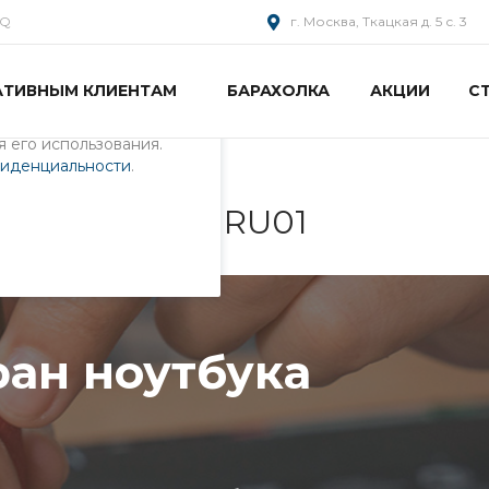
AQ
г. Москва, Ткацкая д. 5 с. 3
АТИВНЫМ КЛИЕНТАМ
БАРАХОЛКА
АКЦИИ
С
пециалистами и
айте. Продолжая
 его использования.
фиденциальности
.
бука 0KN0-511RU01
ран ноутбука