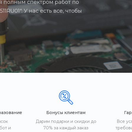
я полным спектром работ по
1RU01". У нас есть все, чтобы
разование
Бонусы клиентам
Гар
исок
Дарим подарки и скидки до
Все ус
бот и
70% за каждый заказ
требов