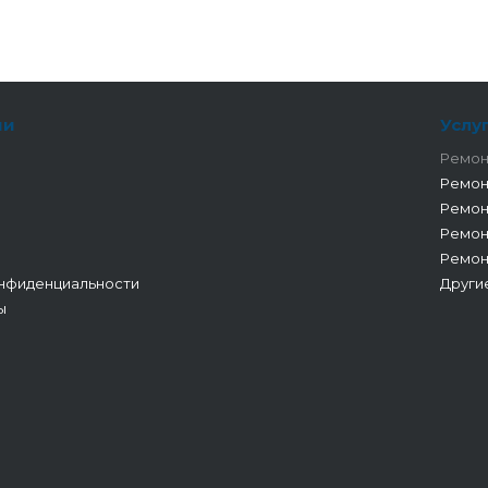
ии
Услу
Ремон
Ремон
Ремон
Ремон
Ремон
нфиденциальности
Други
ы