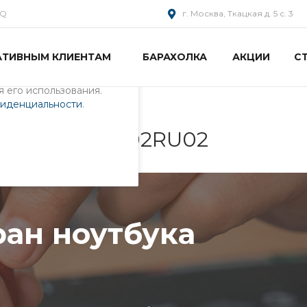
AQ
г. Москва, Ткацкая д. 5 с. 3
АТИВНЫМ КЛИЕНТАМ
БАРАХОЛКА
АКЦИИ
С
пециалистами и
айте. Продолжая
 его использования.
фиденциальности
.
тбука 0KN0-E02RU02
ран ноутбука