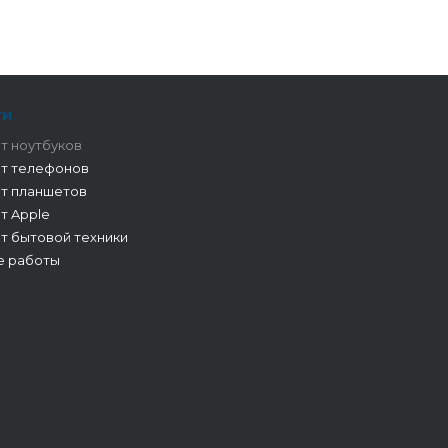
ги
т ноутбуков
т телефонов
т планшетов
т Apple
т бытовой техники
е работы