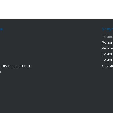
ии
Услу
Ремон
Ремон
Ремон
Ремон
Ремон
нфиденциальности
Други
ы