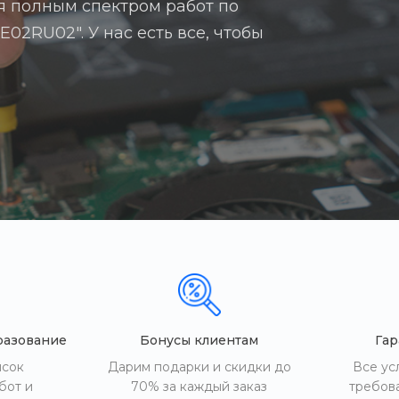
я полным спектром работ по
02RU02". У нас есть все, чтобы
разование
Бонусы клиентам
Гар
исок
Дарим подарки и скидки до
Все ус
бот и
70% за каждый заказ
требов