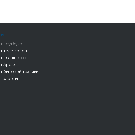
ги
т ноутбуков
т телефонов
т планшетов
т Apple
т бытовой техники
е работы