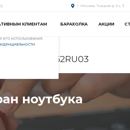
AQ
г. Москва, Ткацкая д. 5 с. 3
АТИВНЫМ КЛИЕНТАМ
БАРАХОЛКА
АКЦИИ
С
пециалистами и
айте. Продолжая
 его использования.
фиденциальности
.
тбука 0KN0-G62RU03
ран ноутбука