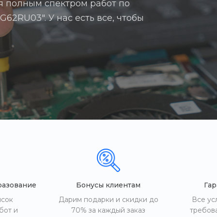
я полным спектром работ по
62RU03". У нас есть все, чтобы
разование
Бонусы клиентам
Гар
исок
Дарим подарки и скидки до
Все ус
бот и
70% за каждый заказ
требов