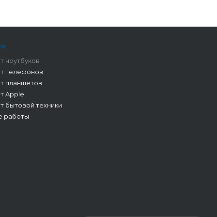
ги
т ноутбуков
т телефонов
т планшетов
т Apple
т бытовой техники
е работы