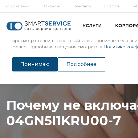
О компании
Вакансии
Контакты
Новости
F
Использование файлов Cookie
УСЛУГИ
КОРПОР
Мы используем файлы cookie, разработанные нашими с
третьими лицами, для анализа событий на нашем веб-с
просмотр страниц нашего сайта, вы принимаете условия
Более подробные сведения смотрите
в Политике кон
Главная
/
Услуги
/
Ремонт ноутбуков
Почему не включается ноу
Принимаю
Подробнее
Почему не включа
04GN5I1KRU00-7