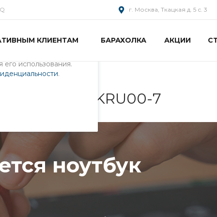
AQ
г. Москва, Ткацкая д. 5 с. 3
АТИВНЫМ КЛИЕНТАМ
БАРАХОЛКА
АКЦИИ
С
пециалистами и
айте. Продолжая
 его использования.
фиденциальности
.
тбук 04GN5I1KRU00-7
ется ноутбук