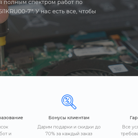
я полным спектром работ по
1KRU00-7". У нас есть все, чтобы
разование
Бонусы клиентам
Гар
исок
Дарим подарки и скидки до
Все ус
бот и
70% за каждый заказ
требов