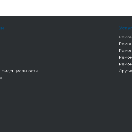
ии
Услу
Ремон
Ремон
Ремон
Ремон
Ремон
нфиденциальности
Други
ы