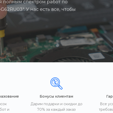
я полным спектром работ по
G62RU03". У нас есть все, чтобы
разование
Бонусы клиентам
Гар
исок
Дарим подарки и скидки до
Все ус
бот и
70% за каждый заказ
требов