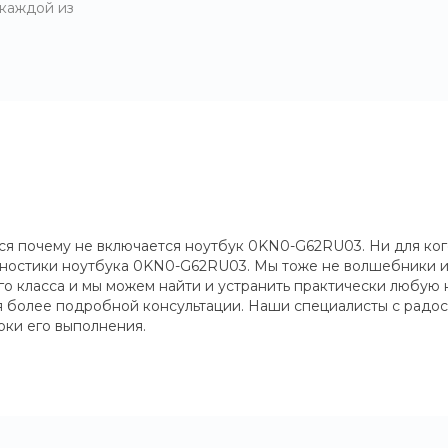
 каждой из
я почему не включается ноутбук 0KN0-G62RU03. Ни для кого
кгностики ноутбука 0KN0-G62RU03. Мы тоже не волшебники и 
го класса и мы можем найти и устранить практически любую
ия более подробной консультации. Наши специалисты с радос
оки его выполнения.