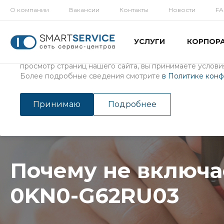
О компании
Вакансии
Контакты
Новости
F
Использование файлов Cookie
УСЛУГИ
КОРПОР
Мы используем файлы cookie, разработанные нашими с
третьими лицами, для анализа событий на нашем веб-с
просмотр страниц нашего сайта, вы принимаете условия
Более подробные сведения смотрите
в Политике кон
Главная
/
Услуги
/
Ремонт ноутбуков
Почему не включается но
Принимаю
Подробнее
Почему не включа
0KN0-G62RU03