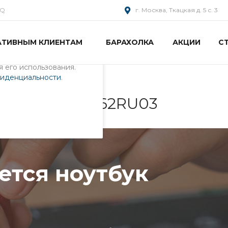
AQ
г. Москва, Ткацкая д. 5 с. 3
АТИВНЫМ КЛИЕНТАМ
БАРАХОЛКА
АКЦИИ
С
пециалистами и
айте. Продолжая
 его использования.
фиденциальности
.
утбук 0KN0-G62RU03
ется ноутбук