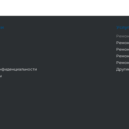
ии
Услу
Ремон
Ремон
Ремон
Ремон
Ремон
нфиденциальности
Други
ы