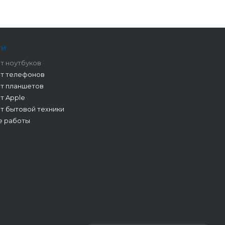
ги
т ноутбуков
т телефонов
т планшетов
т Apple
т бытовой техники
е работы