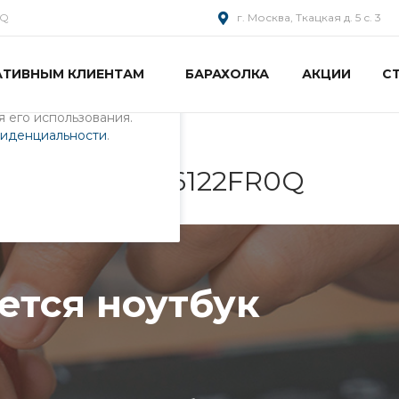
AQ
г. Москва, Ткацкая д. 5 с. 3
АТИВНЫМ КЛИЕНТАМ
БАРАХОЛКА
АКЦИИ
С
пециалистами и
айте. Продолжая
 его использования.
фиденциальности
.
утбук 0KNB0-6122FR0Q
ется ноутбук