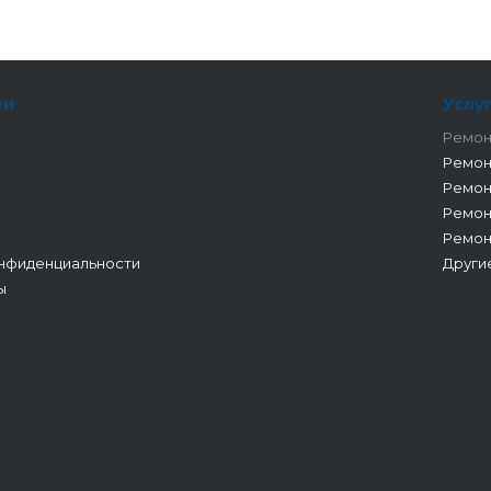
ии
Услу
Ремон
Ремон
Ремон
Ремон
Ремон
нфиденциальности
Други
ы