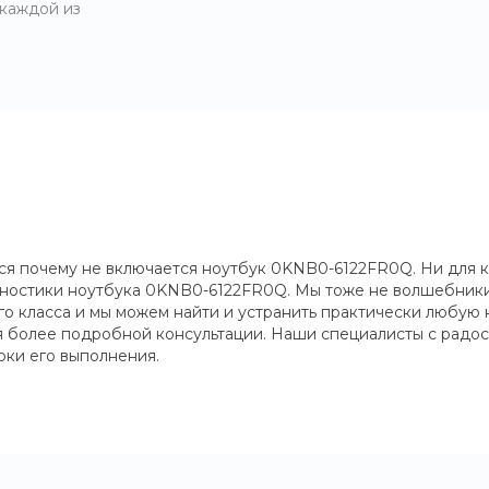
 каждой из
я почему не включается ноутбук 0KNB0-6122FR0Q. Ни для ко
кгностики ноутбука 0KNB0-6122FR0Q. Мы тоже не волшебники 
го класса и мы можем найти и устранить практически любую
ия более подробной консультации. Наши специалисты с радос
оки его выполнения.