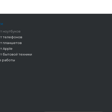
ги
т ноутбуков
т телефонов
т планшетов
т Apple
т бытовой техники
е работы