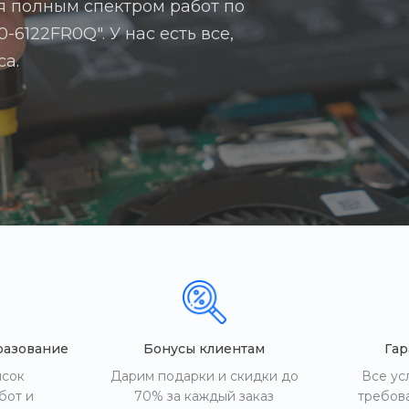
я полным спектром работ по
6122FR0Q". У нас есть все,
са.
разование
Бонусы клиентам
Гар
исок
Дарим подарки и скидки до
Все ус
бот и
70% за каждый заказ
требов