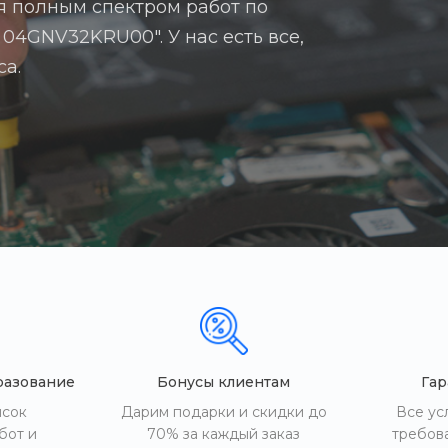
я полным спектром работ по
 04GNV32KRU00". У нас есть все,
са.
разование
Бонусы клиентам
Гар
исок
Дарим подарки и скидки до
Все ус
бот и
70% за каждый заказ
требов