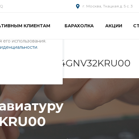
AQ
г. Москва, Ткацкая д. 5 с. 3
АТИВНЫМ КЛИЕНТАМ
БАРАХОЛКА
АКЦИИ
С
пециалистами и
айте. Продолжая
 его использования.
фиденциальности
.
ру ноутбука 04GNV32KRU00
лавиатуру
2KRU00