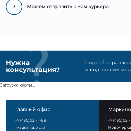
3
Можем отправить к Вам курьера
Нужна
Подробно расскаже
консультация?
и подготовим ин
Загрузка карты ...
Главный офис
Марьин
+7 (495) 921-11-88
+7 (495) 921
Ткацкая д. 5 с. 3
Новочеркас