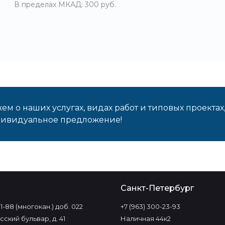
В пределах МКАД: 300 руб.
м о наших услугах, видах работ и типовых проектах
дивидуальное предложение!
о
Санкт-Петербург
-11-88 (многокан.) доб. 022
+7 (963) 300-23-93
ский бульвар, д. 41
Наличная 44к2