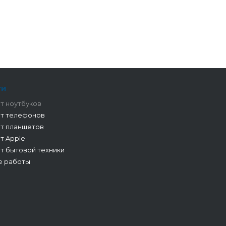
ги
т ноутбуков
т телефонов
т планшетов
т Apple
т бытовой техники
е работы