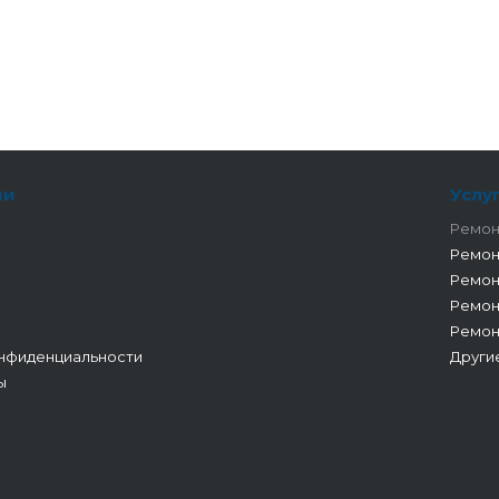
ии
Услу
Ремон
Ремон
Ремон
Ремон
Ремон
нфиденциальности
Други
ы