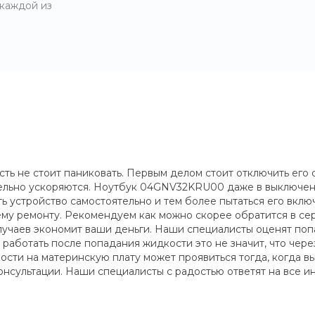
 каждой из
 не стоит паниковать. Первым делом стоит отключить его о
тельно ускоряются. Ноутбук 04GNV32KRU00 даже в выключе
устройство самостоятельно и тем более пытаться его включ
му ремонту. Рекомендуем как можно скорее обратится в сер
учаев экономит ваши деньги. Наши специалисты оценят попа
работать после попадания жидкости это не значит, что через
сти на материнскую плату может проявиться тогда, когда вы 
нсультации. Наши специалисты с радостью ответят на все и