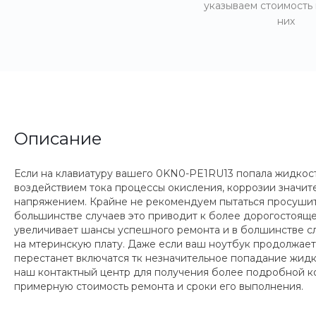
указываем стоимость
них
Описание
Если на клавиатуру вашего 0KN0-PE1RU13 попала жидкость
воздействием тока процессы окисления, коррозии значи
напряжением. Крайне не рекомендуем пытаться просушить 
большинстве случаев это приводит к более дорогостояще
увеличивает шансы успешного ремонта и в болшинстве сл
на мтеринскую плату. Даже если ваш ноутбук продолжает 
перестанет включатся тк незначительное попадание жидко
наш контактный центр для получения более подробной ко
примерную стоимость ремонта и сроки его выполнения.