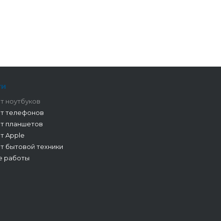
ги
т ноутбуков
т телефонов
т планшетов
т Apple
т бытовой техники
е работы