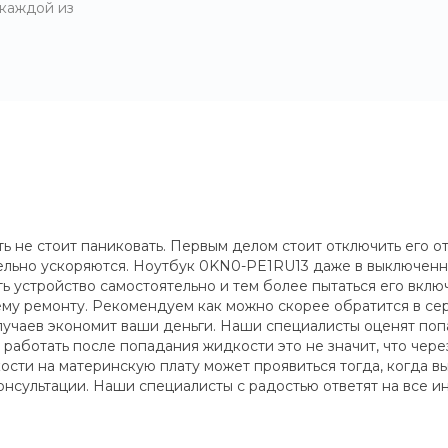
 каждой из
 не стоит паниковать. Первым делом стоит отключить его от
тельно ускоряются. Ноутбук 0KN0-PE1RU13 даже в выключен
устройство самостоятельно и тем более пытаться его включ
му ремонту. Рекомендуем как можно скорее обратится в сер
учаев экономит ваши деньги. Наши специалисты оценят попа
работать после попадания жидкости это не значит, что через
сти на материнскую плату может проявиться тогда, когда вы 
нсультации. Наши специалисты с радостью ответят на все и