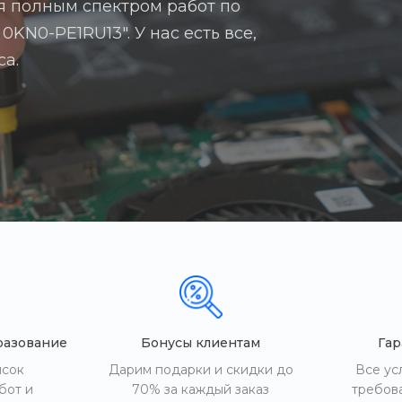
я полным спектром работ по
0KN0-PE1RU13". У нас есть все,
са.
разование
Бонусы клиентам
Гар
исок
Дарим подарки и скидки до
Все ус
бот и
70% за каждый заказ
требов