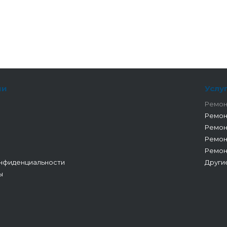
ии
Услу
Ремон
Ремон
Ремон
Ремон
Ремон
нфиденциальности
Други
ы