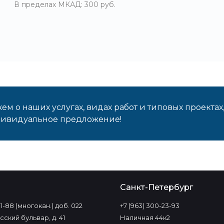
В пределах МКАД: 300 руб.
м о наших услугах, видах работ и типовых проектах
дивидуальное предложение!
о
Санкт-Петербург
-11-88 (многокан.) доб. 022
+7 (963) 300-23-93
ский бульвар, д. 41
Наличная 44к2