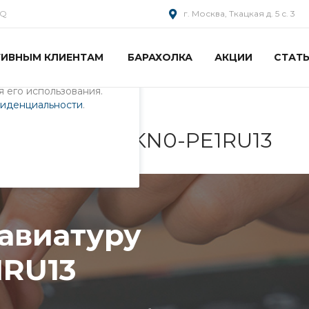
AQ
г. Москва, Ткацкая д. 5 с. 3
ИВНЫМ КЛИЕНТАМ
БАРАХОЛКА
АКЦИИ
СТАТ
пециалистами и
айте. Продолжая
 его использования.
фиденциальности
.
у ноутбука 0KN0-PE1RU13
лавиатуру
1RU13