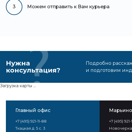
3
Можем отправить к Вам курьера
Нужна
Подробно расскаже
консультация?
и подготовим ин
Загрузка карты ...
Главный офис
Марьин
+7 (495) 921-11-88
+7 (495) 921
Ткацкая д. 5 с. 3
Новочеркас