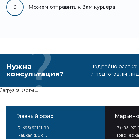
3
Можем отправить к Вам курьера
Нужна
Подробно расскаже
консультация?
и подготовим ин
Загрузка карты ...
Главный офис
Марьин
+7 (495) 921-11-88
+7 (495) 921
Ткацкая д. 5 с. 3
Новочеркас