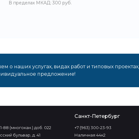
В пределах МКАД: 300 руб.
м о наших услугах, видах работ и типовых проектах
дивидуальное предложение!
о
Санкт-Петербург
-11-88 (многокан.) доб. 022
+7 (963) 300-23-93
ский бульвар, д. 41
Наличная 44к2