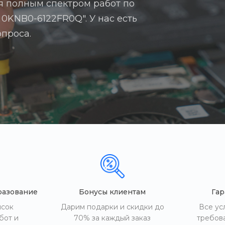
я полным спектром работ по
 0KNB0-6122FR0Q". У нас есть
опроса.
разование
Бонусы клиентам
Гар
исок
Дарим подарки и скидки до
Все ус
бот и
70% за каждый заказ
требов