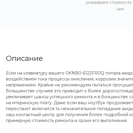
указываем стоимость
них
Описание
Если на клавиатуру вашего 0KNB0-6122FR0Q попала жидкос
воздействием тока процессы окисления, коррозии значи
напряжением. Крайне не рекомендуем пытаться просушить 
большинстве случаев это приводит к более дорогостояще
увеличивает шансы успешного ремонта и в болшинстве сл
на мтеринскую плату. Даже если ваш ноутбук продолжает 
перестанет включатся тк незначительное попадание жидко
наш контактный центр для получения более подробной ко
примерную стоимость ремонта и сроки его выполнения.