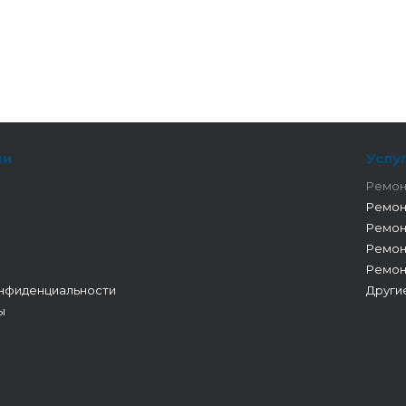
ии
Услу
Ремон
Ремон
Ремон
Ремон
Ремон
нфиденциальности
Други
ы