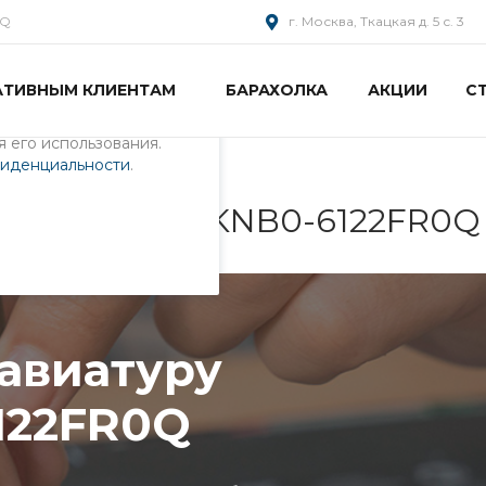
AQ
г. Москва, Ткацкая д. 5 с. 3
АТИВНЫМ КЛИЕНТАМ
БАРАХОЛКА
АКЦИИ
С
пециалистами и
айте. Продолжая
 его использования.
фиденциальности
.
у ноутбука 0KNB0-6122FR0Q
лавиатуру
122FR0Q