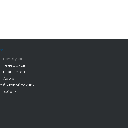
ги
т ноутбуков
т телефонов
т планшетов
т Apple
т бытовой техники
е работы