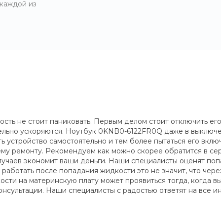
 каждой из
ть не стоит паниковать. Первым делом стоит отключить его 
тельно ускоряются. Ноутбук 0KNB0-6122FR0Q даже в выключ
устройство самостоятельно и тем более пытаться его включ
му ремонту. Рекомендуем как можно скорее обратится в сер
учаев экономит ваши деньги. Наши специалисты оценят попа
работать после попадания жидкости это не значит, что через
сти на материнскую плату может проявиться тогда, когда вы 
нсультации. Наши специалисты с радостью ответят на все и