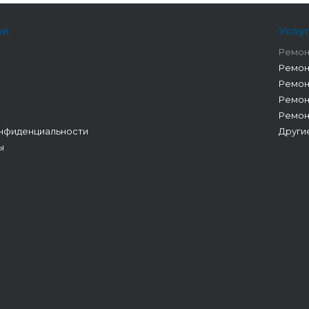
ии
Услу
Ремон
Ремон
Ремон
Ремон
Ремон
нфиденциальности
Други
ы