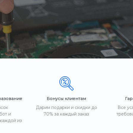
разование
Бонусы клиентам
Гар
исок
Дарим подарки и скидки до
Все ус
бот и
70% за каждый заказ
требов
 каждой из