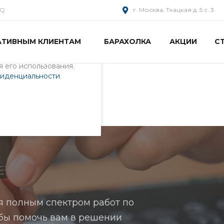
AQ
г. Москва, Ткацкая д. 5 с. 3
АТИВНЫМ КЛИЕНТАМ
БАРАХОЛКА
АКЦИИ
С
пециалистами и
айте. Продолжая
 его использования.
фиденциальности
.
я полным спектром работ по
чтобы помочь вам в решении