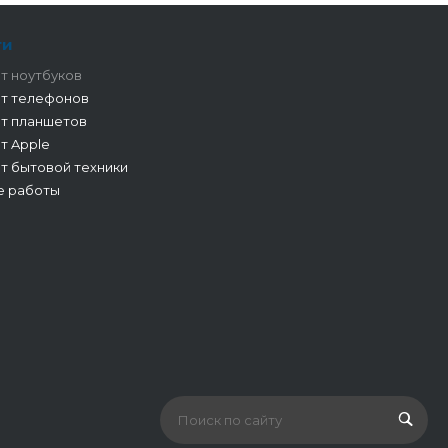
ги
т ноутбуков
т телефонов
т планшетов
т Apple
т бытовой техники
е работы