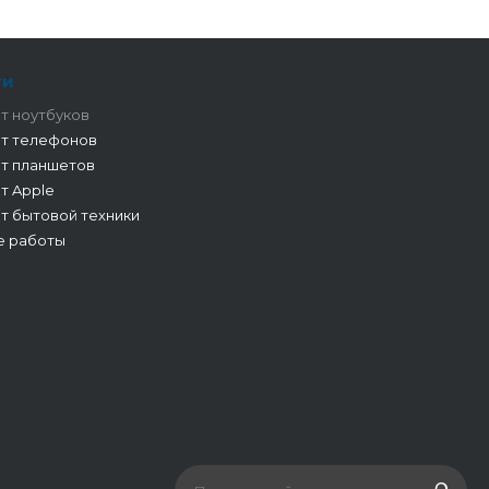
ги
т ноутбуков
т телефонов
т планшетов
т Apple
т бытовой техники
е работы