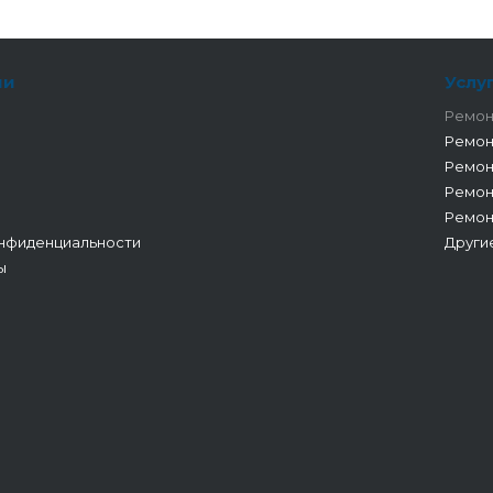
ии
Услу
Ремон
Ремон
Ремон
Ремон
Ремон
нфиденциальности
Други
ы