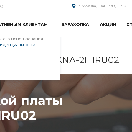
AQ
г. Москва, Ткацкая д. 5 с. 3
АТИВНЫМ КЛИЕНТАМ
БАРАХОЛКА
АКЦИИ
С
пециалистами и
айте. Продолжая
 его использования.
фиденциальности
.
ы ноутбука 0KNA-2H1RU02
ой платы
1RU02