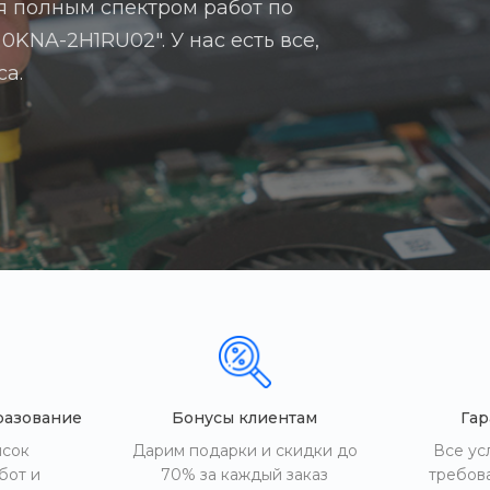
я полным спектром работ по
0KNA-2H1RU02". У нас есть все,
са.
разование
Бонусы клиентам
Гар
исок
Дарим подарки и скидки до
Все ус
бот и
70% за каждый заказ
требов