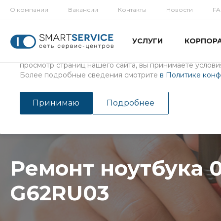
О компании
Вакансии
Контакты
Новости
F
Использование файлов Cookie
УСЛУГИ
КОРПОР
Мы используем файлы cookie, разработанные нашими с
третьими лицами, для анализа событий на нашем веб-с
просмотр страниц нашего сайта, вы принимаете условия
Более подробные сведения смотрите
в Политике кон
Главная
/
Услуги
/
Ремонт ноутбуков
Ремонт ноутбука 0KN0-G6
Принимаю
Подробнее
Ремонт ноутбука 
G62RU03