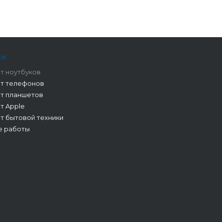
ги
т ноутбуков
т телефонов
т планшетов
т Apple
т бытовой техники
е работы