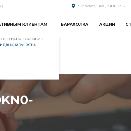
AQ
г. Москва, Ткацкая д. 5 с. 3
АТИВНЫМ КЛИЕНТАМ
БАРАХОЛКА
АКЦИИ
С
пециалистами и
айте. Продолжая
 его использования.
фиденциальности
.
2RU03
0KN0-