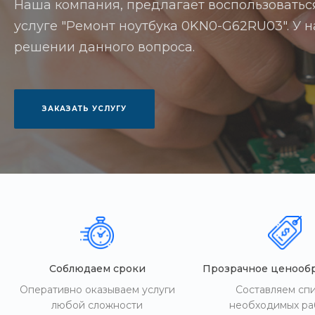
Наша компания, предлагает воспользоватьс
услуге "Ремонт ноутбука 0KN0-G62RU03". У на
решении данного вопроса.
ЗАКАЗАТЬ УСЛУГУ
Соблюдаем сроки
Прозрачное ценооб
Оперативно оказываем услуги
Составляем сп
любой сложности
необходимых ра