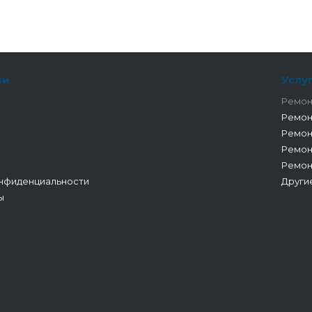
ии
Услу
Ремон
Ремон
Ремон
Ремон
Ремон
нфиденциальности
Други
ы