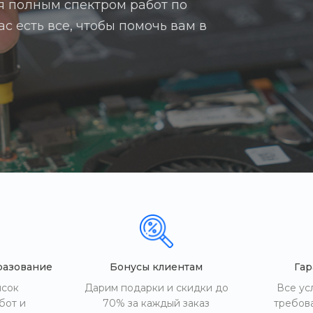
я полным спектром работ по
с есть все, чтобы помочь вам в
разование
Бонусы клиентам
Гар
исок
Дарим подарки и скидки до
Все ус
бот и
70% за каждый заказ
требов