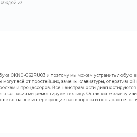
 каждой из
ука 0KN0-G62RU03 и поэтому мы можем устранить любую его 
 могут всё от простейших, замены клавиатуры, оперативной
схем и процессоров. Все неисправности диагностируются в
шего согласия мы ремонтируем технику. Оставляйте заявку ил
тветят на все интересующие вас вопросы и постараются озв