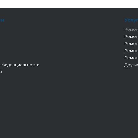
ии
Услу
Ремон
Ремон
Ремон
Ремон
Ремон
нфиденциальности
Други
ы