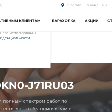
AQ
г. Москва, Ткацкая д. 5 с. 3
АТИВНЫМ КЛИЕНТАМ
БАРАХОЛКА
АКЦИИ
С
пециалистами и
айте. Продолжая
 его использования.
фиденциальности
.
1RU03
0KN0-J71RU03
я полным спектром работ по
с есть все, чтобы помочь вам в