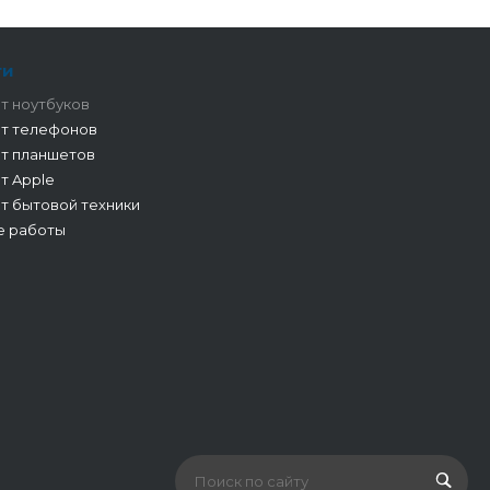
ги
т ноутбуков
т телефонов
т планшетов
т Apple
т бытовой техники
е работы