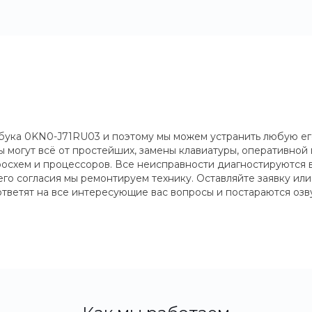
ука 0KN0-J71RU03 и поэтому мы можем устранить любую его 
 могут всё от простейших, замены клавиатуры, оперативной
схем и процессоров. Все неисправности диагностируются в 
шего согласия мы ремонтируем технику. Оставляйте заявку ил
тветят на все интересующие вас вопросы и постараются озв