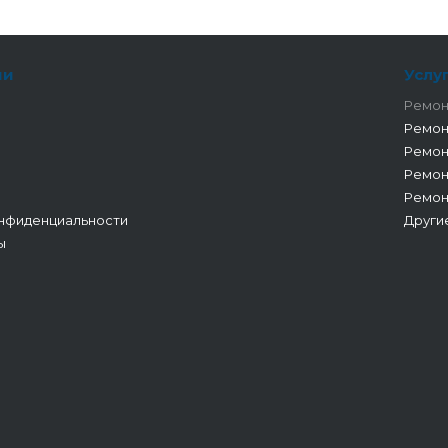
ии
Услу
Ремон
Ремон
Ремон
Ремон
Ремон
нфиденциальности
Други
ы