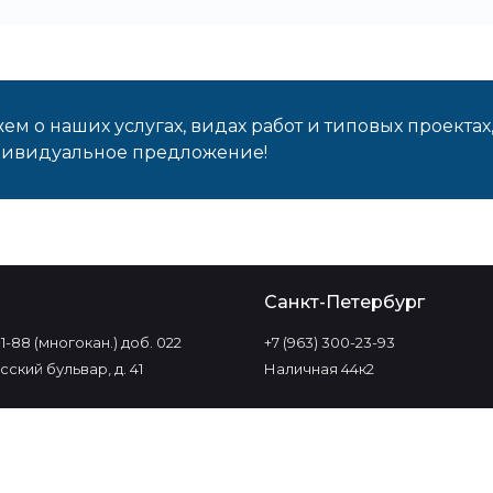
м о наших услугах, видах работ и типовых проектах
дивидуальное предложение!
о
Санкт-Петербург
-11-88 (многокан.) доб. 022
+7 (963) 300-23-93
ский бульвар, д. 41
Наличная 44к2