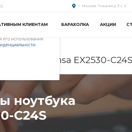
AQ
г. Москва, Ткацкая д. 5 с. 3
АТИВНЫМ КЛИЕНТАМ
БАРАХОЛКА
АКЦИИ
С
пециалистами и
айте. Продолжая
 его использования.
фиденциальности
.
ка Acer Extensa EX2530-C24
ы ноутбука
30-C24S