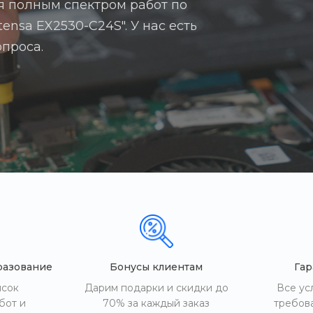
я полным спектром работ по
ensa EX2530-C24S". У нас есть
опроса.
разование
Бонусы клиентам
Гар
исок
Дарим подарки и скидки до
Все ус
бот и
70% за каждый заказ
требов