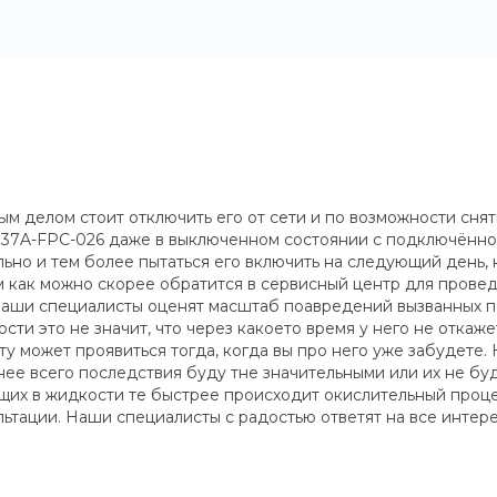
ым делом стоит отключить его от сети и по возможности сня
0037A-FPC-026 даже в выключенном состоянии с подключённ
но и тем более пытаться его включить на следующий день, 
 как можно скорее обратится в сервисный центр для провед
 Наши специалисты оценят масштаб поавредений вызванных 
и это не значит, что через какоето время у него не откаже
 может проявиться тогда, когда вы про него уже забудете. 
нее всего последствия буду тне значительными или их не буде
их в жидкости те быстрее происходит окислительный процесс
ьтации. Наши специалисты с радостью ответят на все инте