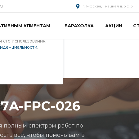
AQ
г. Москва, Ткацкая д. 5 с. 3
АТИВНЫМ КЛИЕНТАМ
БАРАХОЛКА
АКЦИИ
С
пециалистами и
айте. Продолжая
 его использования.
фиденциальности
.
026
37A-FPC-026
я полным спектром работ по
 есть все, чтобы помочь вам в