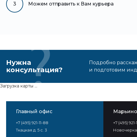
3
Можем отправить к Вам курьера
Нужна
Подробно расскаже
консультация?
и подготовим ин
Загрузка карты ...
Главный офис
Марьин
+7 (495) 921-11-88
+7 (495) 921
Ткацкая д. 5 с. 3
Новочеркас