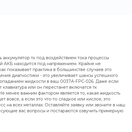
ть аккумулятор тк под воздействием тока процессы
ой АКБ находится под напряжением. Крайне не
как показывает практика в большинстве случаев это
ения диагностики - это увеличивает шансы успешного
попаданием жидкости в ваш 0037A-FPC-026. Даже если
т клавиатура или он перестанет включатся тк
Не менее важним фактором является то, какая жидкость
т вовсе, а если это что-то сладкое или кислое, это
 на всех металлах. Оставляйте заявку или звоните в наш
ресующие вас вопросы и постараются озвучить примерную