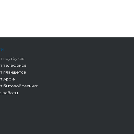
ги
т ноутбуков
т телефонов
т планшетов
т Apple
т бытовой техники
е работы