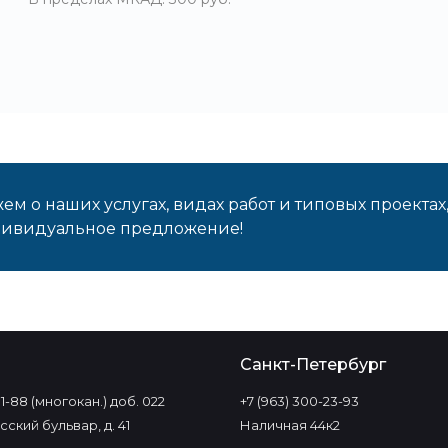
м о наших услугах, видах работ и типовых проектах
дивидуальное предложение!
о
Санкт-Петербург
-11-88 (многокан.) доб. 022
+7 (963) 300-23-93
ский бульвар, д. 41
Наличная 44к2