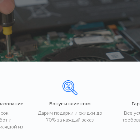
разование
Бонусы клиентам
Гар
исок
Дарим подарки и скидки до
Все ус
бот и
70% за каждый заказ
требов
 каждой из