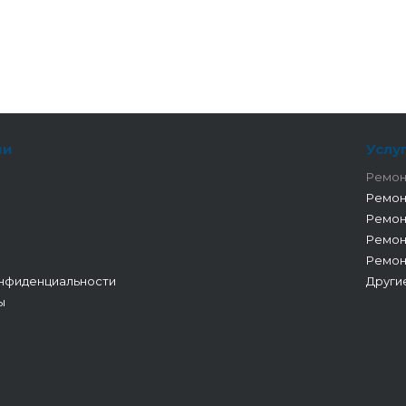
ии
Услу
Ремон
Ремон
Ремон
Ремон
Ремон
нфиденциальности
Други
ы