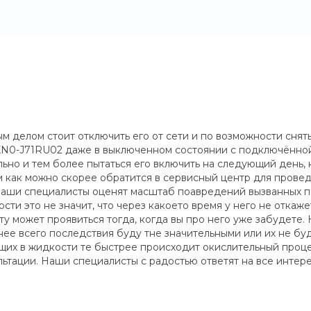
м делом стоит отключить его от сети и по возможности снят
0KN0-J71RU02 даже в выключенном состоянии с подключённо
но и тем более пытаться его включить на следующий день, 
 как можно скорее обратится в сервисный центр для провед
 Наши специалисты оценят масштаб поавредений вызванных 
и это не значит, что через какоето время у него не откаже
 может проявиться тогда, когда вы про него уже забудете. 
нее всего последствия буду тне значительными или их не буде
их в жидкости те быстрее происходит окислительный процесс
ьтации. Наши специалисты с радостью ответят на все инте