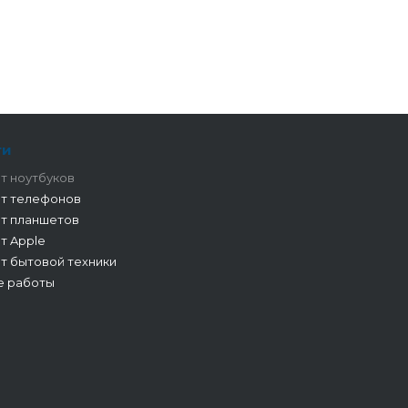
ги
т ноутбуков
т телефонов
т планшетов
т Apple
т бытовой техники
е работы