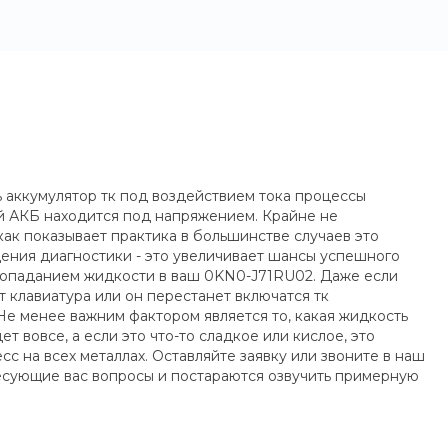
ь аккумулятор тк под воздействием тока процессы
й АКБ находится под напряжением. Крайне не
как показывает практика в большинстве случаев это
ения диагностики - это увеличивает шансы успешного
попаданием жидкости в ваш 0KN0-J71RU02. Даже если
т клавиатура или он перестанет включатся тк
Не менее важним фактором является то, какая жидкость
т вовсе, а если это что-то сладкое или кислое, это
 на всех металлах. Оставляйте заявку или звоните в наш
ресующие вас вопросы и постараются озвучить примерную