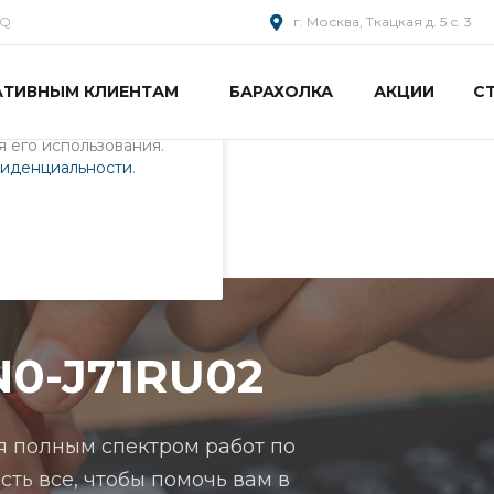
AQ
г. Москва, Ткацкая д. 5 с. 3
АТИВНЫМ КЛИЕНТАМ
БАРАХОЛКА
АКЦИИ
С
пециалистами и
айте. Продолжая
 его использования.
фиденциальности
.
02
N0-J71RU02
я полным спектром работ по
есть все, чтобы помочь вам в