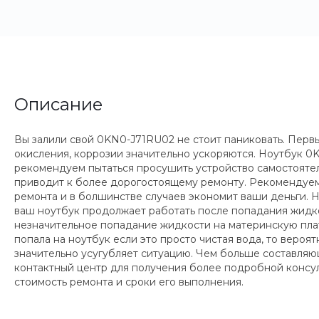
Описание
Вы залили свой 0KN0-J71RU02 не стоит паниковать. Первы
окисления, коррозии значительно ускоряются. Ноутбук 
рекомендуем пытаться просушить устройство самостоятель
приводит к более дорогостоящему ремонту. Рекомендуем
ремонта и в болшинстве случаев экономит ваши деньги.
ваш ноутбук продолжает работать после попадания жидкост
незначительное попадание жидкости на материнскую плату
попала на ноутбук если это просто чистая вода, то вероят
значительно усугубляет ситуацию. Чем больше составляющ
контактный центр для получения более подробной консул
стоимость ремонта и сроки его выполнения.