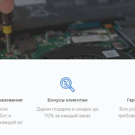
разование
Бонусы клиентам
Гар
исок
Дарим подарки и скидки до
Все ус
бот и
70% за каждый заказ
требов
 каждой из