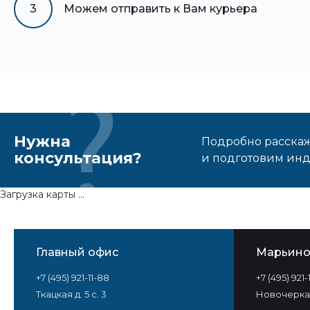
3
Можем отправить к Вам курьера
Нужна
Подробно расскаже
консультация?
и подготовим ин
Загрузка карты ...
Главный офис
Марьин
+7 (495) 921-11-88
+7 (495) 921
Ткацкая д. 5 с. 3
Новочеркас