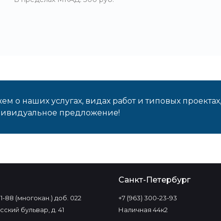
м о наших услугах, видах работ и типовых проектах
дивидуальное предложение!
о
Санкт-Петербург
-11-88 (многокан.) доб. 022
+7 (963) 300-23-93
ский бульвар, д. 41
Наличная 44к2