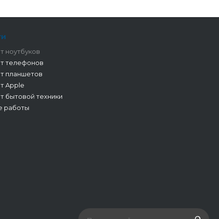
ги
т ноутбуков
т телефонов
т планшетов
т Apple
т бытовой техники
е работы