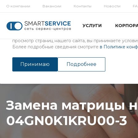
О компании
Вакансии
Контакты
Новости
F
Использование файлов Cookie
УСЛУГИ
КОРПОР
Мы используем файлы cookie, разработанные нашими с
третьими лицами, для анализа событий на нашем веб-с
просмотр страниц нашего сайта, вы принимаете условия
Более подробные сведения смотрите
в Политике кон
Главная
/
Услуги
/
Ремонт ноутбуков
Замена матрицы на 04GN
Принимаю
Подробнее
Замена матрицы н
04GN0K1KRU00-3