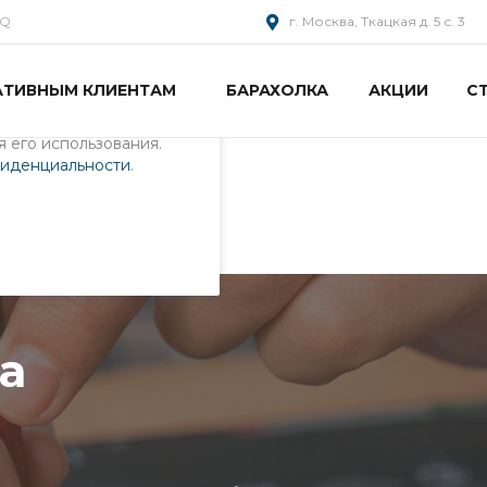
AQ
г. Москва, Ткацкая д. 5 с. 3
АТИВНЫМ КЛИЕНТАМ
БАРАХОЛКА
АКЦИИ
С
пециалистами и
айте. Продолжая
 его использования.
фиденциальности
.
0K1KRU00-3
а