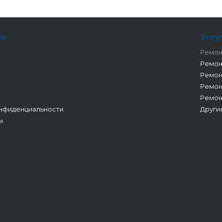
ии
Услу
Ремон
Ремон
Ремон
Ремон
Ремон
нфиденциальности
Други
ы