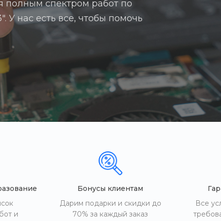
я полным спектром работ по
 У нас есть все, чтобы помочь
разование
Бонусы клиентам
Гар
исок
Дарим подарки и скидки до
Все ус
бот и
70% за каждый заказ
требов