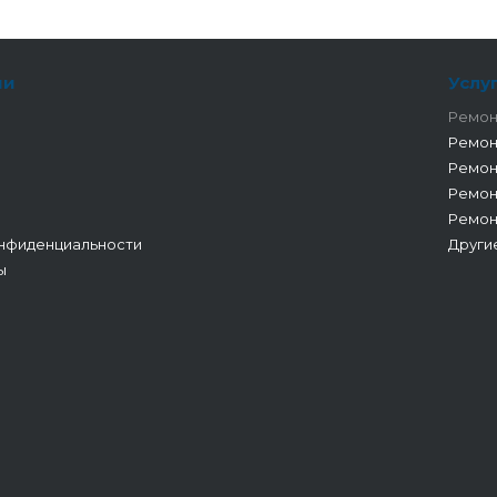
ии
Услу
Ремон
Ремон
Ремон
Ремон
Ремон
нфиденциальности
Други
ы