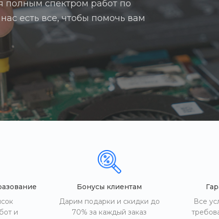
я полным спектром работ по
нас есть все, чтобы помочь вам
разование
Бонусы клиентам
Гар
исок
Дарим подарки и скидки до
Все ус
бот и
70% за каждый заказ
требов