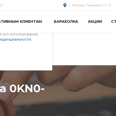
AQ
г. Москва, Ткацкая д. 5 с. 3
АТИВНЫМ КЛИЕНТАМ
БАРАХОЛКА
АКЦИИ
С
пециалистами и
айте. Продолжая
 его использования.
фиденциальности
.
J71RU52
а 0KN0-