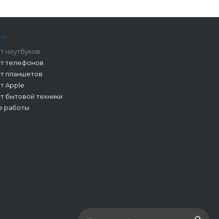
ги
т ноутбуков
т телефонов
т планшетов
т Apple
т бытовой техники
е работы