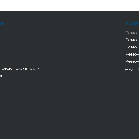
ии
Услу
Ремон
Ремон
Ремон
Ремон
Ремон
нфиденциальности
Други
ы