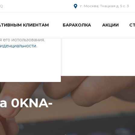
AQ
г. Москва, Ткацкая д. 5 с. 3
АТИВНЫМ КЛИЕНТАМ
БАРАХОЛКА
АКЦИИ
С
пециалистами и
айте. Продолжая
 его использования.
фиденциальности
.
2H1RU02
а 0KNA-