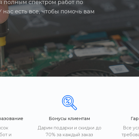
я полным спектром работ по
 нас есть все, чтобы помочь вам
разование
Бонусы клиентам
Гар
исок
Дарим подарки и скидки до
Все ус
бот и
70% за каждый заказ
требов