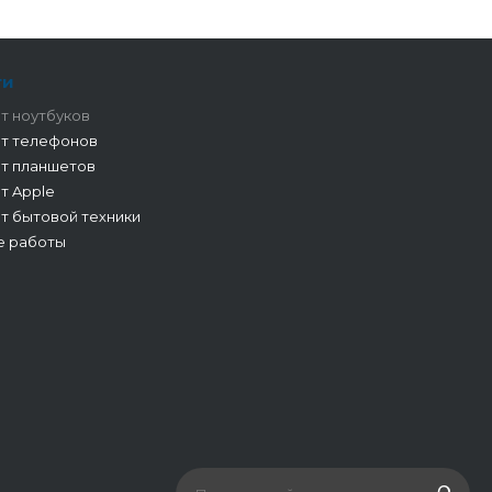
ги
т ноутбуков
т телефонов
т планшетов
т Apple
т бытовой техники
е работы