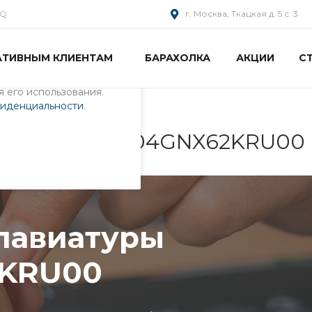
AQ
г. Москва, Ткацкая д. 5 с. 3
АТИВНЫМ КЛИЕНТАМ
БАРАХОЛКА
АКЦИИ
С
пециалистами и
айте. Продолжая
 его использования.
фиденциальности
.
уры ноутбука 04GNX62KRU00
клавиатуры
2KRU00