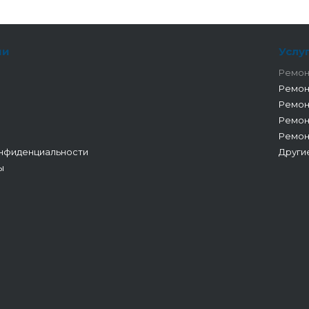
ии
Услу
Ремон
Ремон
Ремон
Ремон
Ремон
нфиденциальности
Други
ы