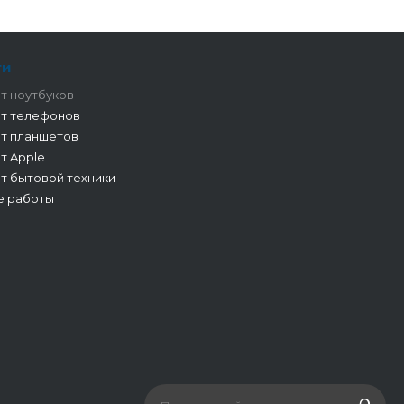
ги
т ноутбуков
т телефонов
т планшетов
т Apple
т бытовой техники
е работы