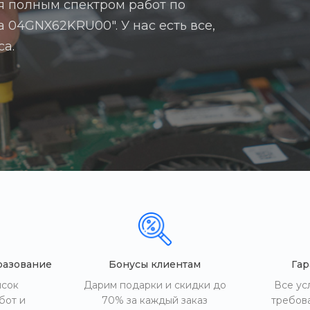
я полным спектром работ по
а 04GNX62KRU00". У нас есть все,
са.
разование
Бонусы клиентам
Гар
исок
Дарим подарки и скидки до
Все ус
бот и
70% за каждый заказ
требов