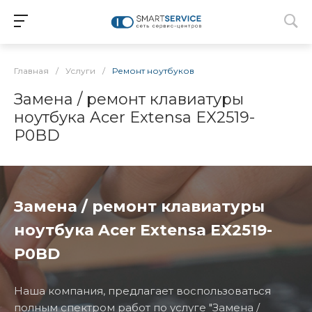
Главная
/
Услуги
/
Ремонт ноутбуков
Замена / ремонт клавиатуры
ноутбука Acer Extensa EX2519-
P0BD
Замена / ремонт клавиатуры
ноутбука Acer Extensa EX2519-
P0BD
Наша компания, предлагает воспользоваться
полным спектром работ по услуге "Замена /