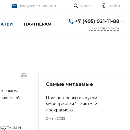
info@smart-service.ru
Поиск
Войти
+7 (495) 921-11-88
ТАТЬИ
ПАРТНЕРАМ
Заказать звонок
+7 (495) 921-11-88
г. Москва, Ткацкая д. 5 с.
3
Пн-Пт: 10:00-20:00 Cб-
Вс: 12:00-19:00
info@smart-service.ru
Самые читаемые
Но самым
пикселей,
Поучаствовали в крутом
мероприятии "Чинители
прекрасного"
2 мая 2025
 хрупким и