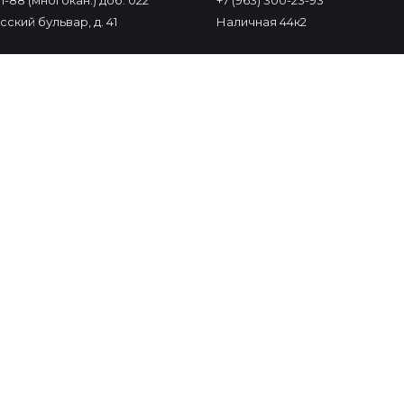
-11-88 (многокан.) доб. 022
+7 (963) 300-23-93
ский бульвар, д. 41
Наличная 44к2