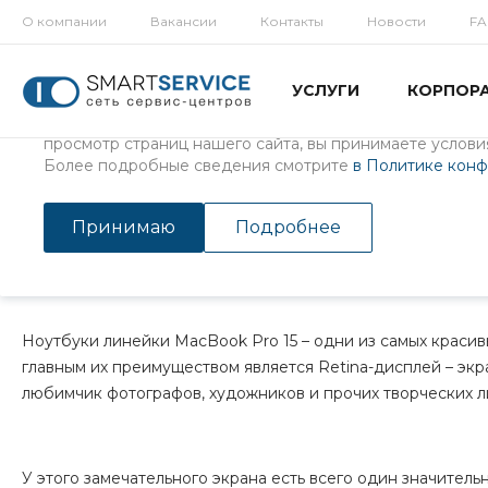
О компании
Вакансии
Контакты
Новости
F
Использование файлов Cookie
УСЛУГИ
КОРПОР
Мы используем файлы cookie, разработанные нашими с
третьими лицами, для анализа событий на нашем веб-с
просмотр страниц нашего сайта, вы принимаете условия
Более подробные сведения смотрите
в Политике кон
Главная
/
Статьи
/
Ремонт Apple
/
Особенности ремонта MacBoo
Особенности ремонта MacBo
Принимаю
Подробнее
17 авг 2016
Ноутбуки линейки MacBook Pro 15 – одни из самых красив
главным их преимуществом является Retina-дисплей – эк
любимчик фотографов, художников и прочих творческих л
У этого замечательного экрана есть всего один значитель