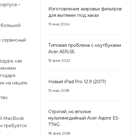
корпуса –
Изготовление жировых фильтров
для вытяжек под заказ
15 янв 2024
небольшой
в сервисный
Типовая проблема с ноутбуками
Acer A515-55
едура, как
15 фев 2022
 меняем
агодаря
Новый iPad Pro 12.9 (2017)
их на нашем
15 мар 2018
ство
Строгий, но вполне
мультимедийный Acer Aspire E5-
ый MacBook
774G
ам требуется
е
18 фев 2018