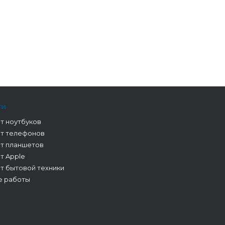
ги
т ноутбуков
т телефонов
т планшетов
т Apple
т бытовой техники
е работы