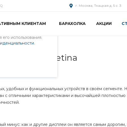
AQ
г. Москва, Ткацкая д. 5 с. 3
АТИВНЫМ КЛИЕНТАМ
БАРАХОЛКА
АКЦИИ
С
пециалистами и
айте. Продолжая
 его использования.
фиденциальности
.
k Pro 15 Retina
ok Pro 15 Retina
ых, удобных и функциональных устройств в своём сегменте. 
ран с отличными характеристиками и высочайшей плотностью 
ичностей.
ный минус: как и другие дисплеи он является самым дорогим,