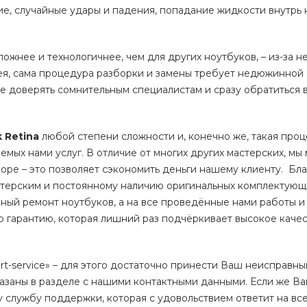
, случайные удары и падения, попадание жидкости внутрь 
ложнее и технологичнее, чем для других ноутбуков, – из-за 
я, сама процедура разборки и замены требует недюжинной
е доверять сомнительным специалистам и сразу обратиться 
k
Retina
любой степени сложности и, конечно же, такая проц
емых нами услуг. В отличие от многих других мастерских, мы
оре – это позволяет сэкономить деньги нашему клиенту. Бл
терским и постоянному наличию оригинальных комплектующ
ный ремонт ноутбуков,
а на все проведённые нами работы и
гарантию, которая лишний раз подчёркивает высокое каче
rt-service» – для этого достаточно принести Ваш неисправн
казаны в разделе с нашими контактными данными. Если же В
у службу поддержки, которая с удовольствием ответит на вс