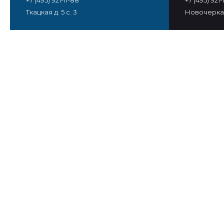
+7 (495) 921-11-88
+7 (495) 921
Ткацкая д. 5 с. 3
Новочеркас