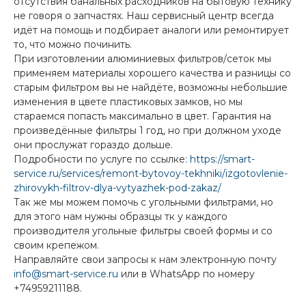
отсутствия банальных расходников на бытовую технику
не говоря о запчастях. Наш сервисный центр всегда
идёт на помощь и подбирает аналоги или ремонтирует
то, что можно починить.
При изготовлении алюминиевых фильтров/сеток мы
применяем материалы хорошего качества и разницы со
старым фильтром вы не найдёте, возможны небольшие
изменения в цвете пластиковых замков, но мы
стараемся попасть максимально в цвет. Гарантия на
произведённые фильтры 1 год, но при должном уходе
они прослужат гораздо дольше.
Подробности по услуге по ссылке:
https://smart-
service.ru/services/remont-bytovoy-tekhniki/izgotovlenie-
zhirovykh-filtrov-dlya-vytyazhek-pod-zakaz/
Так же мы можем помочь с угольными фильтрами, но
для этого нам нужны образцы тк у каждого
производителя угольные фильтры своей формы и со
своим крепежом.
Направляйте свои запросы к нам электронную почту
info@smart-service.ru
или в WhatsApp по номеру
+74959211188.