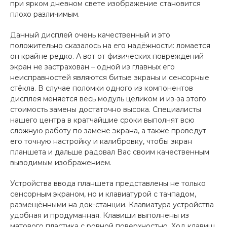
при ярком дневном свете изображение становится
плохо различимым.
Данный дисплей очень качественный и это
положительно сказалось на его надёжности: ломается
он крайне редко. А вот от физических повреждений
экран не застрахован – одной из главных его
неисправностей являются битые экраны и сенсорные
стёкла. В случае поломки одного из компонентов
дисплея меняется весь модуль целиком и из-за этого
стоимость замены достаточно высока. Специалисты
нашего центра в кратчайшие сроки выполнят всю
сложную работу по замене экрана, а также проведут
его точную настройку и калибровку, чтобы экран
планшета и дальше радовал Вас своим качественным
выводимым изображением.
Устройства ввода планшета представлены не только
сенсорным экраном, но и клавиатурой с тачпадом,
размещёнными на док-станции. Клавиатура устройства
удобная и продуманная. Клавиши выполнены из
матового пластика с ровной поверхностью. Ход клавиш