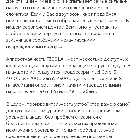
док станции – именно она испытывает самые сильные
нагрузки и при активном использовании может
сломаться. Если у Вас вдруг возникнет подобная
неисправность – смело обращайтесь в Smart-service. В
нашем сервисном центре Вам помогут устранить
любые поломки корпуса – начиная от царапин и
заканчивая серьёзными механическими
повреждениями корпуса.
Аппаратная часть T300LA имеет несколько доступных
конфигураций, ощутимо отличающихся друг от друга. В
планшете используются процессоры Intel Core i3
4010U, i5 4200U или i7 4500U, дополненные 4 или 8
гигабайтами оперативной памяти и твердотельным
накопителем на 64, 128 или 256 гигабайт.
В целом, производительность устройства даже в самой
доступной конфигурации находится на приличном
уровне: планшет без проблем справится с
большинством домашних и офисных приложений,
исключение составляют только требовательные
современные игры и ресурсоёмкие программы.