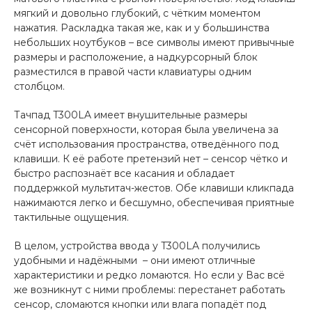
мягкий и довольно глубокий, с чётким моментом
нажатия. Раскладка такая же, как и у большинства
небольших ноутбуков – все символы имеют привычные
размеры и расположение, а надкурсорный блок
разместился в правой части клавиатуры одним
столбцом.
Тачпад T300LA имеет внушительные размеры
сенсорной поверхности, которая была увеличена за
счёт использования пространства, отведённого под
клавиши. К её работе претензий нет – сенсор чётко и
быстро распознаёт все касания и обладает
поддержкой мультитач-жестов. Обе клавиши кликпада
нажимаются легко и бесшумно, обеспечивая приятные
тактильные ощущения.
В целом, устройства ввода у T300LA получились
удобными и надёжными – они имеют отличные
характеристики и редко ломаются. Но если у Вас всё
же возникнут с ними проблемы: перестанет работать
сенсор, сломаются кнопки или влага попадёт под