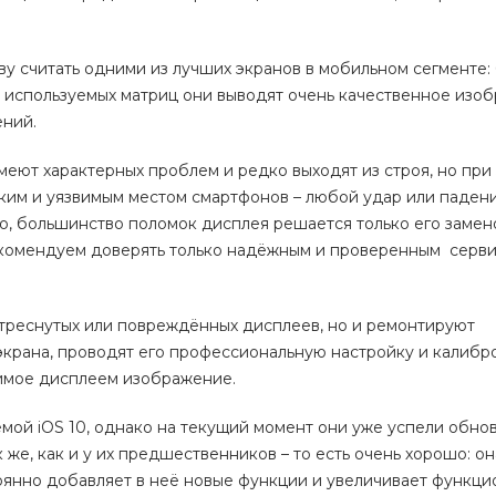
аву считать одними из лучших экранов в мобильном сегменте:
 используемых матриц они выводят очень качественное изо
ений.
меют характерных проблем и редко выходят из строя, но при 
ким и уязвимым местом смартфонов – любой удар или падени
о, большинство поломок дисплея решается только его замено
екомендуем доверять только надёжным и проверенным серв
 треснутых или повреждённых дисплеев, но и ремонтируют
рана, проводят его профессиональную настройку и калибро
димое дисплеем изображение.
мой iOS 10, однако на текущий момент они уже успели обнов
к же, как и у их предшественников – то есть очень хорошо: о
оянно добавляет в неё новые функции и увеличивает функцио