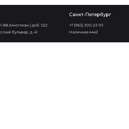
о
Санкт-Петербург
-11-88 (многокан.) доб. 022
+7 (963) 300-23-93
ский бульвар, д. 41
Наличная 44к2