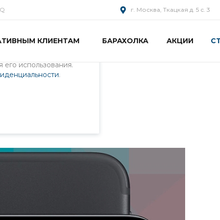
AQ
г. Москва, Ткацкая д. 5 с. 3
АТИВНЫМ КЛИЕНТАМ
БАРАХОЛКА
АКЦИИ
С
пециалистами и
айте. Продолжая
 его использования.
фиденциальности
.
и 7 Plus
us