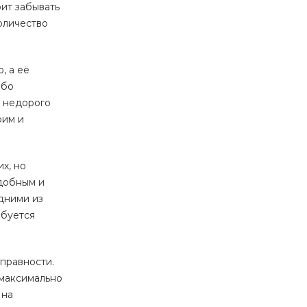
оит забывать
оличество
, а её
ибо
и недорого
оим и
х, но
удобным и
дними из
ебуется
правности.
 максимально
 на