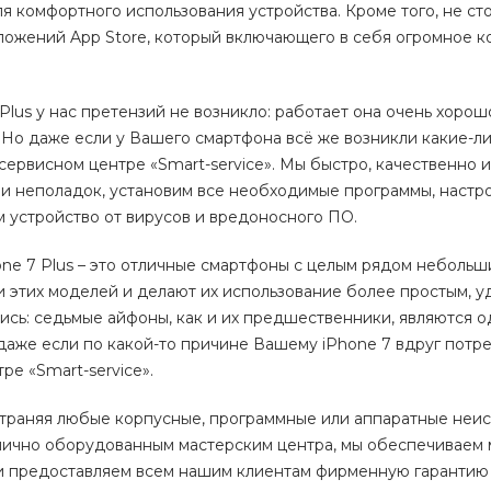
 комфортного использования устройства. Кроме того, не ст
ложений App Store, который включающего в себя огромное к
Plus у нас претензий не возникло: работает она очень хорошо
. Но даже если у Вашего смартфона всё же возникли какие-л
сервисном центре «Smart-service». Мы быстро, качественно 
и неполадок, установим все необходимые программы, настр
м устройство от вирусов и вредоносного ПО.
hone 7 Plus – это отличные смартфоны с целым рядом небольши
 этих моделей и делают их использование более простым, 
ись: седьмые айфоны, как и их предшественники, являются о
даже если по какой-то причине Вашему iPhone 7 вдруг потр
ре «Smart-service».
страняя любые корпусные, программные или аппаратные неис
лично оборудованным мастерским центра, мы обеспечиваем
и предоставляем всем нашим клиентам фирменную гарантию