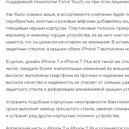
поддержкой технологии Force Touch, но при этом лишили
Как было сказано выше, в ассортименте компании Apple 
серебристым, золотым и розовым айфонам добавились мод
глянцевым чёрным корпусом. Пластиковые полоски, при
верхнему и нижнему торцам устройства, из-за чего они по
кажется, что он целиком изготовлен из алюминия. В остал
защитным стеклом, а крышки обеих iPhone 7 выполнены и
В целом, дизайн iPhone 7 и iPhone 7 Plus всё такой же ст
числе, ожидали более значительных изменений во внешне
высокое: выполнены смартфоны из прочных и надёжных ма
высокое качество и надёжность не спасает от сильных уд
защитного стекла и деформации алюминиевой крышки уст
Устранить подобные корпусные неисправности Вам помогу
сроки выполнят замену треснутого стекла, заменят сло
и устранят ряд других корпусных поломок устройства.
Аппаратная часть у iPhone 7 и iPhone 7 Plus отличается то