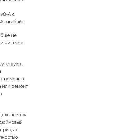
v8-A с
6 гигабайт.
обще не
и ни в чём
сутствуют,
и
ут помочь в
а или ремонт
а
дель всё так
5-дюймовый
атрицы с
олностью