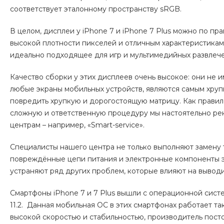
соответствует эталонному пространству sRGB.
В целом, дисплеи у iPhone 7 и iPhone 7 Plus можно по пр
высокой плотности пикселей и отличным характеристикам
идеально подходящее для игр и мультимедийных развлеч
Качество сборки у этих дисплеев очень высокое: они не и
любые экраны мобильных устройств, являются самым хруп
повредить хрупкую и дорогостоящую матрицу. Как правил
сложную и ответственную процедуру мы настоятельно р
центрам – например, «Smart-service».
Специалисты нашего центра не только выполняют замену
повреждённые цепи питания и электронные компоненты эк
устраняют ряд других проблем, которые влияют на выво
Смартфоны iPhone 7 и 7 Plus вышли с операционной систе
11.2. Данная мобильная ОС в этих смартфонах работает та
высокой скоростью и стабильностью, производитель пост