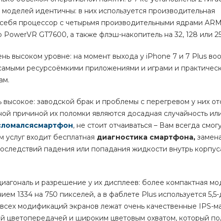
их моделей идентичны: в них используется производительная
в себя процессор с четырьмя производительными ядрами ARM
PowerVR GT7600, а также флэш-накопитель на 32, 128 или 25
нь высоком уровне: на момент выхода у iPhone 7 и 7 Plus во
 самыми ресурсоёмкими приложениями и играми и практическ
ам.
высокое: заводской брак и проблемы с перегревом у них от
ной причиной их поломки являются досадная случайность ил
сломалсясмартфон
, не стоит отчаиваться – Вам всегда смог
м услуг входит бесплатная
диагностика смартфона,
замен
последствий падения или попадания жидкости внутрь корпус
 диагональ и разрешение у их дисплеев: более компактная мо
ем 1334 на 750 пикселей, а в фаблете Plus используется 5,
 всех модификаций экранов лежат очень качественные IPS-м
ой цветопередачей и широким цветовым охватом, который п