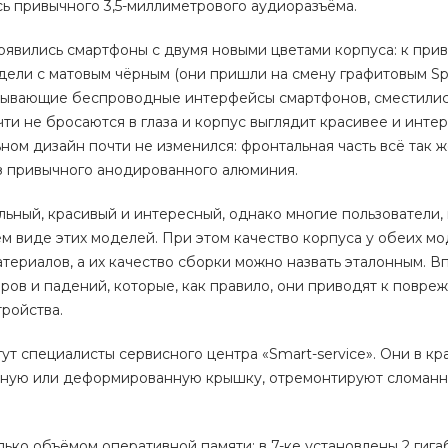
сь привычного 3,5-миллиметрового аудиоразъёма.
появились смартфоны с двумя новыми цветами корпуса: к при
ели с матовым чёрным (они пришли на смену графитовым Spa
крывающие беспроводные интерфейсы смартфонов, сместилис
чти не бросаются в глаза и корпус выглядит красивее и инте
ьном дизайн почти не изменился: фронтальная часть всё так 
з привычного анодированного алюминия.
ильный, красивый и интересный, однако многие пользователи, 
м виде этих моделей. При этом качество корпуса у обеих м
териалов, а их качество сборки можно назвать эталонным. В
аров и падений, которые, как правило, они приводят к повр
ройства.
т специалисты сервисного центра «Smart-service». Они в к
манную или деформированную крышку, отремонтируют сломан
лько объёмом оперативной памяти: в 7-ке установлены 2 гигаб