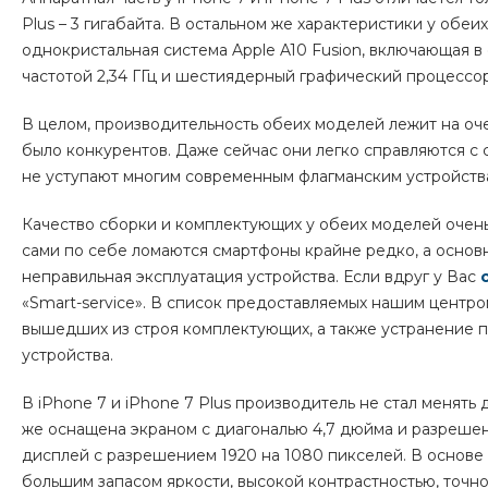
Plus – 3 гигабайта. В остальном же характеристики у обе
однокристальная система Apple A10 Fusion, включающая 
частотой 2,34 ГГц и шестиядерный графический процессор 
В целом, производительность обеих моделей лежит на оче
было конкурентов. Даже сейчас они легко справляются с
не уступают многим современным флагманским устройств
Качество сборки и комплектующих у обеих моделей очень 
сами по себе ломаются смартфоны крайне редко, а основ
неправильная эксплуатация устройства. Если вдруг у Вас
«
Smart-service
». В список предоставляемых нашим центро
вышедших из строя комплектующих, а также устранение 
устройства.
В iPhone 7 и iPhone 7 Plus производитель не стал менять
же оснащена экраном с диагональю 4,7 дюйма и разрешени
дисплей с разрешением 1920 на 1080 пикселей. В основе
большим запасом яркости, высокой контрастностью, точн