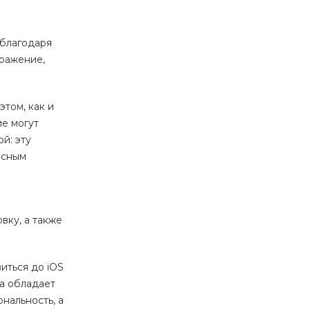
 благодаря
бражение,
этом, как и
е могут
й: эту
исным
вку, а также
иться до iOS
на обладает
нальность, а