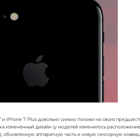
 и iPhone 7 Plus довольно сильно похожи на своих предшест
егка изменённый дизайн (у моделей изменилось расположени
а), обновлённую аппаратную часть и новую сенсорную клави