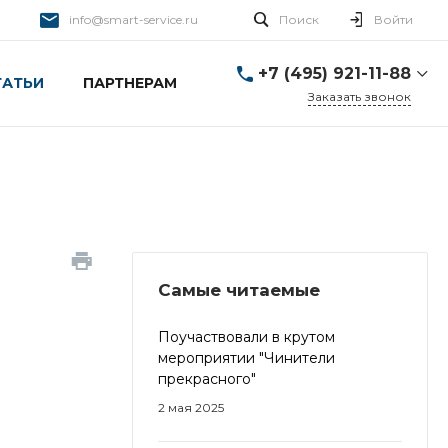
info@smart-service.ru
Поиск
Войти
+7 (495) 921-11-88
ТАТЬИ
ПАРТНЕРАМ
Заказать звонок
+7 (495) 921-11-88
г. Москва, Ткацкая д. 5 с.
3
Пн-Пт: 10:00-20:00 Cб-
Вс: 12:00-19:00
info@smart-service.ru
Самые читаемые
Поучаствовали в крутом
мероприятии "Чинители
прекрасного"
2 мая 2025