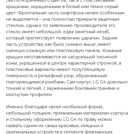
светло-коричневого цветов, так и с пластиковыми
крышками, окрашенными в белый или тёмно-серый
цвет. Фронтальная часть смартфона ничем особенным
не выделяется – она полностью прикрыта защитным
стеклом, однако по заявлению производителя это
стекло имеет небольшой, едва заметный изгиб,
который препятствует появлению царапин. Задняя
часть устройства, как было сказано выше, имеет
съёмную кожаную или пластиковую панель. Кожаные
крышки изготавливаются из натуральной тиснёной
кожи, украшенной в центре характерной строчкой, а
пластиковые варианты имеют полуглянцевую
поверхность и рельефный узор, образованный
повторяющимися ромбами. Сам корпус LG G4 довольно
тонкий и лёгкий, с зауженными боковыми гранями и
изогнутым профилем.
Именно благодаря своей необычной форме,
небольшой толщине, премиальным материалам корпуса
и стильному оформлению LG G4 по праву можно
назвать одним из самых красивых, изящных и
оригинальных устройств в сегменте флагманских