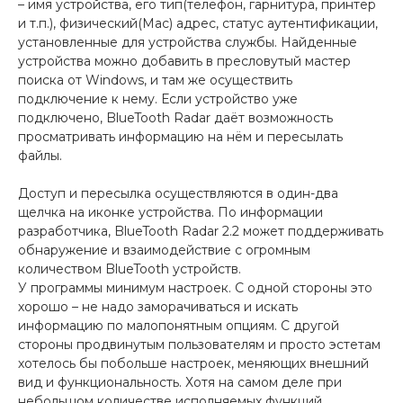
– имя устройства, его тип(телефон, гарнитура, принтер
и т.п.), физический(Mac) адрес, статус аутентификации,
установленные для устройства службы. Найденные
устройства можно добавить в пресловутый мастер
поиска от Windows, и там же осуществить
подключение к нему. Если устройство уже
подключено, BlueTooth Radar даёт возможность
просматривать информацию на нём и пересылать
файлы.
Доступ и пересылка осуществляются в один-два
щелчка на иконке устройства. По информации
разработчика, BlueTooth Radar 2.2 может поддерживать
обнаружение и взаимодействие с огромным
количеством BlueTooth устройств.
У программы минимум настроек. С одной стороны это
хорошо – не надо заморачиваться и искать
информацию по малопонятным опциям. С другой
стороны продвинутым пользователям и просто эстетам
хотелось бы побольше настроек, меняющих внешний
вид и функциональность. Хотя на самом деле при
небольшом количестве исполняемых функций