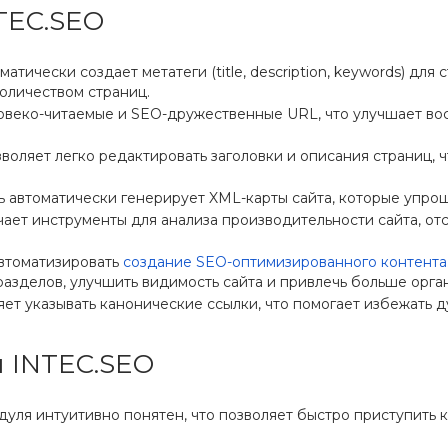
TEC.SEO
атически создает метатеги (title, description, keywords) для
оличеством страниц.
овеко-читаемые и SEO-дружественные URL, что улучшает во
воляет легко редактировать заголовки и описания страниц, 
 автоматически генерирует XML-карты сайта, которые упро
ает инструменты для анализа производительности сайта, от
втоматизировать
создание SEO-оптимизированного контента
 разделов, улучшить видимость сайта и привлечь больше орга
ет указывать канонические ссылки, что помогает избежать 
 INTEC.SEO
ля интуитивно понятен, что позволяет быстро приступить к