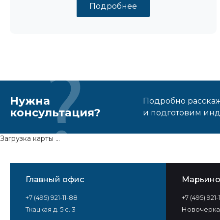
Подробнее
Нужна
Подробно расскаже
консультация?
и подготовим ин
Загрузка карты ...
Главный офис
Марьин
+7 (495) 921-11-88
+7 (495) 921
Ткацкая д. 5 с. 3
Новочеркас