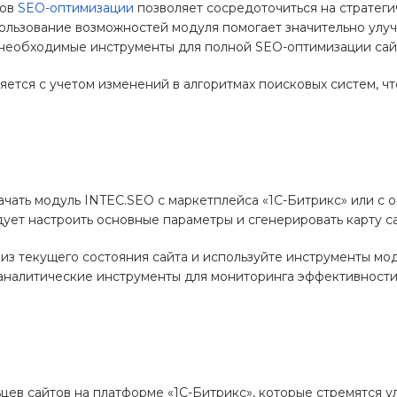
сов
SEO-оптимизации
позволяет сосредоточиться на стратеги
льзование возможностей модуля помогает значительно улучш
необходимые инструменты для полной SEO-оптимизации сайт
ется с учетом изменений в алгоритмах поисковых систем, чт
чать модуль INTEC.SEO с маркетплейса «1С-Битрикс» или с
о
ует настроить основные параметры и сгенерировать карту са
з текущего состояния сайта и используйте инструменты мо
аналитические инструменты для мониторинга эффективност
ев сайтов на платформе «1С-Битрикс», которые стремятся ул