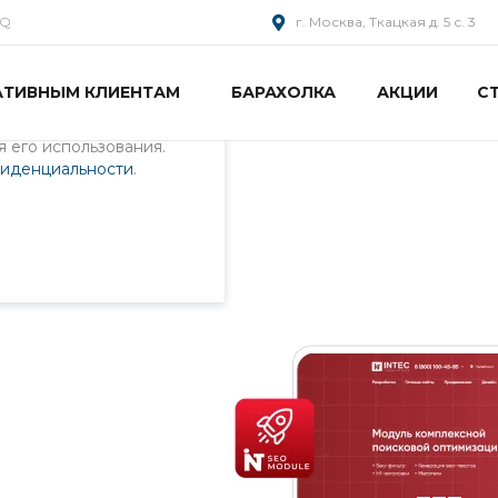
AQ
г. Москва, Ткацкая д. 5 с. 3
АТИВНЫМ КЛИЕНТАМ
БАРАХОЛКА
АКЦИИ
С
пециалистами и
айте. Продолжая
 его использования.
фиденциальности
.
а на 1С-Битрикс
 1С-Битрикс