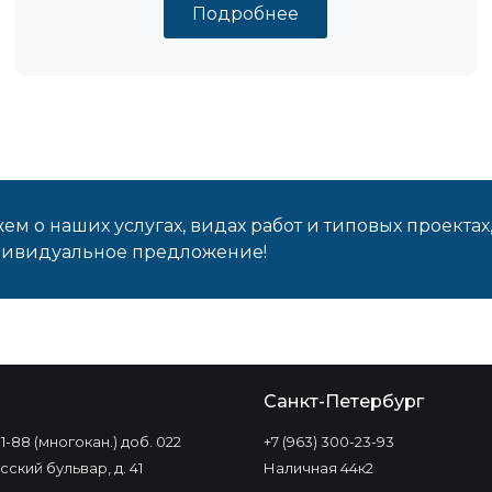
Подробнее
м о наших услугах, видах работ и типовых проектах
дивидуальное предложение!
о
Санкт-Петербург
-11-88 (многокан.) доб. 022
+7 (963) 300-23-93
ский бульвар, д. 41
Наличная 44к2