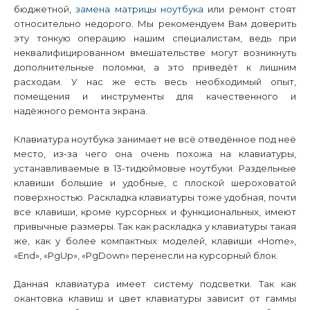
бюджетной,
замена матрицы ноутбука
или ремонт стоят
относительно недорого. Мы рекомендуем Вам доверить
эту тонкую операцию нашим специалистам, ведь при
неквалифицированном вмешательстве могут возникнуть
дополнительные поломки, а это приведёт к лишним
расходам. У нас же есть весь необходимый опыт,
помещения и инструменты для качественного и
надёжного ремонта экрана.
Клавиатура ноутбука занимает не всё отведённое под неё
место, из-за чего она очень похожа на клавиатуры,
устанавливаемые в 13-тидюймовые ноутбуки. Раздельные
клавиши большие и удобные, с плоской шероховатой
поверхностью. Раскладка клавиатуры тоже удобная, почти
все клавиши, кроме курсорных и функциональных, имеют
привычные размеры. Так как раскладка у клавиатуры такая
же, как у более компактных моделей, клавиши «
Home
»,
«
End
», «
PgUp
», «
PgDown
» перенесли на курсорный блок.
Данная клавиатура имеет систему подсветки. Так как
окантовка клавиш и цвет клавиатуры зависит от гаммы