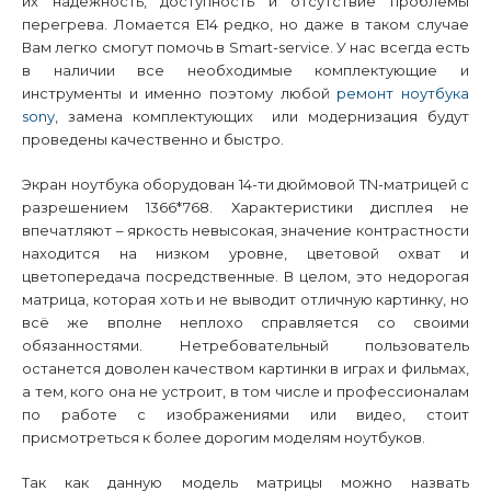
их надёжность, доступность и отсутствие проблемы
перегрева. Ломается
E
14 редко, но даже в таком случае
Вам легко смогут помочь в
Smart
-
service
. У нас всегда есть
в наличии все необходимые комплектующие и
инструменты и именно поэтому любой
ремонт ноутбука
sony
, замена комплектующих или модернизация будут
проведены качественно и быстро.
Экран ноутбука оборудован 14-ти дюймовой
TN
-матрицей с
разрешением 1366*768. Характеристики дисплея не
впечатляют – яркость невысокая, значение контрастности
находится на низком уровне, цветовой охват и
цветопередача посредственные. В целом, это недорогая
матрица, которая хоть и не выводит отличную картинку, но
всё же вполне неплохо справляется со своими
обязанностями. Нетребовательный пользователь
останется доволен качеством картинки в играх и фильмах,
а тем, кого она не устроит, в том числе и профессионалам
по работе с изображениями или видео, стоит
присмотреться к более дорогим моделям ноутбуков.
Так как данную модель матрицы можно назвать