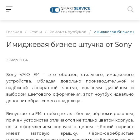
Главная
/
Статьи
/
Ремонт ноутбуков
/
Имиджевая бизнес штуч
Имиджевая бизнес штучка от Sony
15 мар 2014
Sony VAIO E14 – это образец стильного, имиджевого
устройства. Обладая довольно производительной и
надёжной аппаратной частью, изящным дизайном и
выбором цветового оформления, этот ноутбук идеально
дополнит образ своего владельца.
Выпускается
E
14 в трёх цветах – белом, чёрном и розовом,
причём устройства отличаются не только цветом корпуса,
но и оформлением корпуса в целом. Чёрный вариант
имеет матовую крышку, чёрно-серебристые
металлические вставки под дисплеем и на боковых гранях