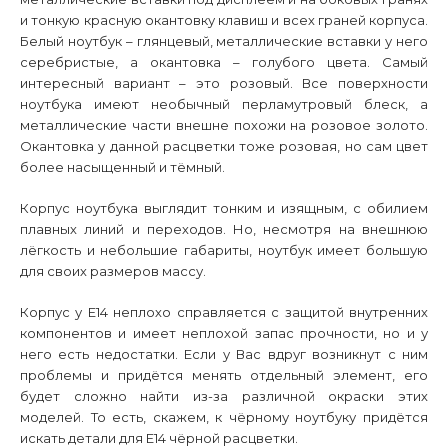
и тонкую красную окантовку клавиш и всех граней корпуса.
Белый ноутбук – глянцевый, металлические вставки у него
серебристые, а окантовка – голубого цвета. Самый
интересный вариант – это розовый. Все поверхности
ноутбука имеют необычный перламутровый блеск, а
металлические части внешне похожи на розовое золото.
Окантовка у данной расцветки тоже розовая, но сам цвет
более насыщенный и тёмный.
Корпус ноутбука выглядит тонким и изящным, с обилием
плавных линий и переходов. Но, несмотря на внешнюю
лёгкость и небольшие габариты, ноутбук имеет большую
для своих размеров массу.
Корпус у
E
14 неплохо справляется с защитой внутренних
компонентов и имеет неплохой запас прочности, но и у
него есть недостатки. Если у Вас вдруг возникнут с ним
проблемы и придётся менять отдельный элемент, его
будет сложно найти из-за различной окраски этих
моделей. То есть, скажем, к чёрному ноутбуку придётся
искать детали для
E
14 чёрной расцветки.