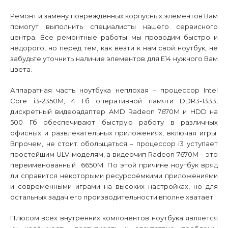
Ремонт и замену повреждённых корпусных элементов Вам
помогут выполнить специалисты нашего сервисного
центра. Все ремонтные работы мы проводим быстро и
недорого, но перед тем, как везти к нам свой ноутбук, не
забудьте уточнить наличие элементов для
E
14 нужного Вам
цвета.
Аппаратная часть ноутбука неплохая – процессор
Intel
Core
i
3-2350
M
, 4 Гб оперативной памяти
DDR
3-1333,
дискретный видеоадаптер
AMD
Radeon
7670
M
и
HDD
на
500 Гб обеспечивают быструю работу в различных
офисных и развлекательных приложениях, включая игры.
Впрочем, не стоит обольщаться – процессор
i
3 уступает
простейшим
ULV
-моделям, а видеочип
Radeon
7670
M
– это
переименованный
6650
M
. По этой причине ноутбук вряд
ли справится некоторыми ресурсоёмкими приложениями
и современными играми на высоких настройках, но для
остальных задач его производительности вполне хватает.
Плюсом всех внутренних компонентов ноутбука является