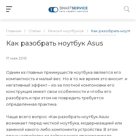
Главная
/
Статьи
/
Ремонт ноутбуков
/
Как разобрать ноутбук
Как разобрать ноутбук Asus
17 мая 2013
Одним из главных преимуществ ноутбука является его
компактность и малый вес. Но в то же время это вносит
и
негативный эффект – из-за плотной компоновки его
конструкция имеет свои особенности и чтобы его
разобрать и при этом не повредить требуется
определённая практика.
Чаще всего вопрос «Как разобрать ноутбук Asus»
возникает перед чисткой ноутбука, модернизацией или
заменой какого-либо компонента устройства. В этом
плане устройства от тайваньского производителя