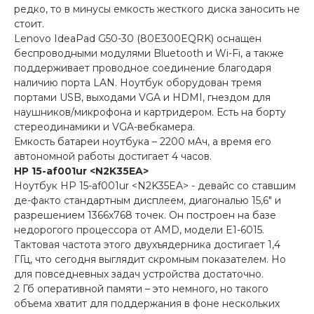
редко, то в минусы емкость жесткого диска заносить не
стоит.
Lenovo IdeaPad G50-30 (80E300EQRK) оснащен
беспроводными модулями Bluetooth и Wi-Fi, а также
поддерживает проводное соединение благодаря
наличию порта LAN. Ноутбук оборудован тремя
портами USB, выходами VGA и HDMI, гнездом для
наушников/микрофона и картридером. Есть на борту
стереодинамики и VGA-вебкамера.
Емкость батареи ноутбука – 2200 мАч, а время его
автономной работы достигает 4 часов.
HP 15-af001ur <N2K35EA>
Ноутбук HP 15-af001ur <N2K35EA> - девайс со ставшим
де-факто стандартным дисплеем, диагональю 15,6" и
разрешением 1366х768 точек. Он построен на базе
недорогого процессора от AMD, модели E1-6015.
Тактовая частота этого двухъядерника достигает 1,4
ГГц, что сегодня выглядит скромным показателем. Но
для повседневных задач устройства достаточно.
2 Гб оперативной памяти – это немного, но такого
объема хватит для поддержания в фоне нескольких