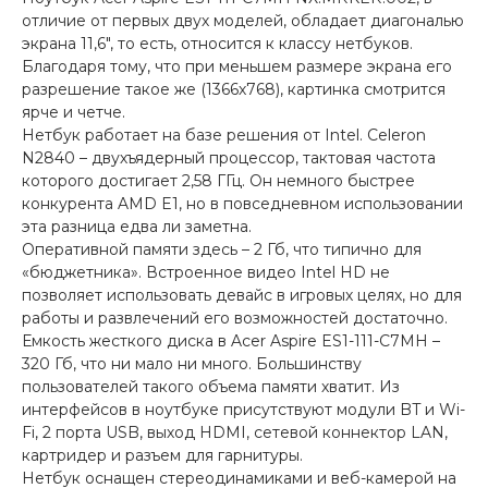
отличие от первых двух моделей, обладает диагональю
экрана 11,6", то есть, относится к классу нетбуков.
Благодаря тому, что при меньшем размере экрана его
разрешение такое же (1366х768), картинка смотрится
ярче и четче.
Нетбук работает на базе решения от Intel. Celeron
N2840 – двухъядерный процессор, тактовая частота
которого достигает 2,58 ГГц. Он немного быстрее
конкурента AMD E1, но в повседневном использовании
эта разница едва ли заметна.
Оперативной памяти здесь – 2 Гб, что типично для
«бюджетника». Встроенное видео Intel HD не
позволяет использовать девайс в игровых целях, но для
работы и развлечений его возможностей достаточно.
Емкость жесткого диска в Acer Aspire ES1-111-C7MH –
320 Гб, что ни мало ни много. Большинству
пользователей такого объема памяти хватит. Из
интерфейсов в ноутбуке присутствуют модули BT и Wi-
Fi, 2 порта USB, выход HDMI, сетевой коннектор LAN,
картридер и разъем для гарнитуры.
Нетбук оснащен стереодинамиками и веб-камерой на