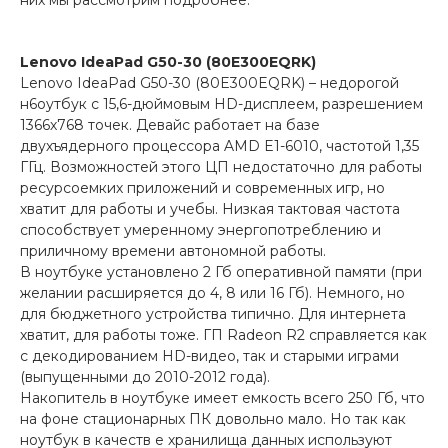
них мы рассмотрим подробнее.
Lenovo IdeaPad G50-30 (80E300EQRK)
Lenovo IdeaPad G50-30 (80E300EQRK) – недорогой
н6оутбук с 15,6-дюймовым HD-дисплеем, разрешением
1366х768 точек. Девайс работает на базе
двухъядерного процессора AMD E1-6010, частотой 1,35
ГГц. Возможностей этого ЦП недостаточно для работы
ресурсоемких приложений и современных игр, но
хватит для работы и учебы. Низкая тактовая частота
способствует умеренному энергопотреблению и
приличному времени автономной работы.
В ноутбуке установлено 2 Гб оперативной памяти (при
желании расширяется до 4, 8 или 16 Гб). Немного, но
для бюджетного устройства типично. Для интернета
хватит, для работы тоже. ГП Radeon R2 справляется как
с декодированием HD-видео, так и старыми играми
(выпущенными до 2010-2012 года).
Накопитель в ноутбуке имеет емкость всего 250 Гб, что
на фоне стационарных ПК довольно мало. Но так как
ноутбук в качеств е хранилища данных используют