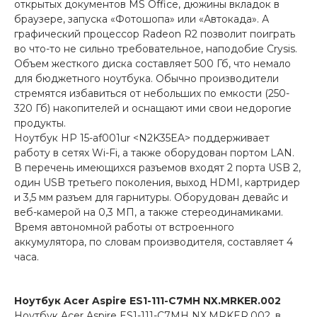
открытых документов MS Office, дюжины вкладок в
браузере, запуска «Фотошопа» или «Автокада». А
графический процессор Radeon R2 позволит поиграть
во что-то не сильно требовательное, наподобие Crysis.
Объем жесткого диска составляет 500 Гб, что немало
для бюджетного ноутбука. Обычно производители
стремятся избавиться от небольших по емкости (250-
320 Гб) накопителей и оснащают ими свои недорогие
продукты.
Ноутбук HP 15-af001ur <N2K35EA> поддерживает
работу в сетях Wi-Fi, а также оборудован портом LAN.
В перечень имеющихся разъемов входят 2 порта USB 2,
один USB третьего поколения, выход HDMI, картридер
и 3,5 мм разъем для гарнитуры. Оборудован девайс и
веб-камерой на 0,3 МП, а также стереодинамиками.
Время автономной работы от встроенного
аккумулятора, по словам производителя, составляет 4
часа.
Ноутбук
Acer Aspire ES1-111-C7MH NX.MRKER.002
Ноутбук Acer Aspire ES1-111-C7MH NX.MRKER.002, в