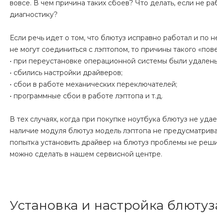
вовсе. В чем причина таких сбоев? Что делать, если не р
диагностику?
Если речь идет о том, что блютуз исправно работал и по 
не могут соединиться с лэптопом, то причины такого «по
• при переустановке операционной системы были удален
• сбились настройки драйверов;
• сбои в работе механических переключателей;
• программные сбои в работе лэптопа и т.д.
В тех случаях, когда при покупке ноутбука блютуз не уда
наличие модуля блютуз модель лэптопа не предусматривае
попытка установить драйвер на блютуз проблемы не реши
можно сделать в нашем сервисной центре.
Установка и настройка блютуз