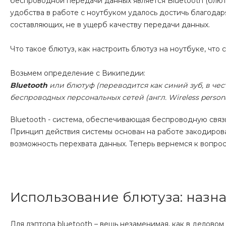
беспроводной передачи данных является Bluetooth (блюту
удобства в работе с ноутбуком удалось достичь благодар
составляющих, не в ущерб качеству передачи данных.
Что такое блютуз, как настроить блютуз на ноутбуке, что
Возьмем определение с Википедии:
Bluetooth
или блютуф (переводится как синий зуб, в че
беспроводных персональных сетей (англ. Wireless persona
Вluetooth - система, обеспечивающая беспроводную связь
Принцип действия системы основан на работе закодиров
возможность перехвата данных. Теперь вернемся к вопросу
Использование блютуза: назн
Для лэптопа bluetooth – вещь незаменимая, как в деловом 