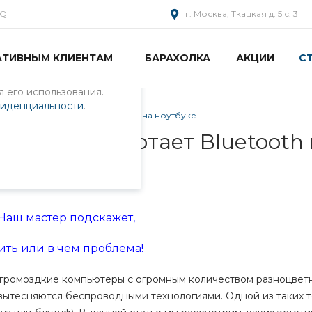
AQ
г. Москва, Ткацкая д. 5 с. 3
АТИВНЫМ КЛИЕНТАМ
БАРАХОЛКА
АКЦИИ
С
пециалистами и
айте. Продолжая
 его использования.
фиденциальности
.
р, когда не работает Bluetooth на ноутбуке
когда не работает Bluetooth
 Наш мастер подскажет,
ить или в чем проблема!
громоздкие компьютеры с огромным количеством разноцвет
вытесняются беспроводными технологиями. Одной из таких 