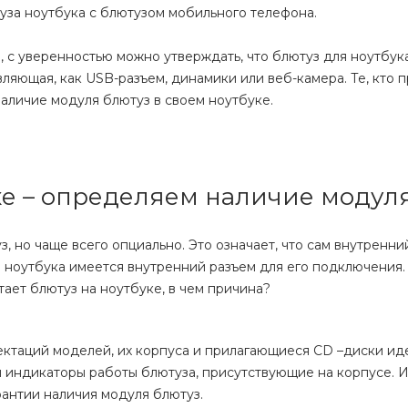
уза ноутбука с блютузом мобильного телефона.
 уверенностью можно утверждать, что блютуз для ноутбука
ляющая, как USB-разъем, динамики или веб-камера. Те, кто 
аличие модуля блютуз в своем ноутбуке.
ке – определяем наличие модул
, но чаще всего опциально. Это означает, что сам внутренни
те ноутбука имеется внутренний разъем для его подключения.
тает блютуз на ноутбуке, в чем причина?
ектаций моделей, их корпуса и прилагающиеся СD –диски ид
и индикаторы работы блютуза, присутствующие на корпусе. 
рантии наличия модуля блютуз.