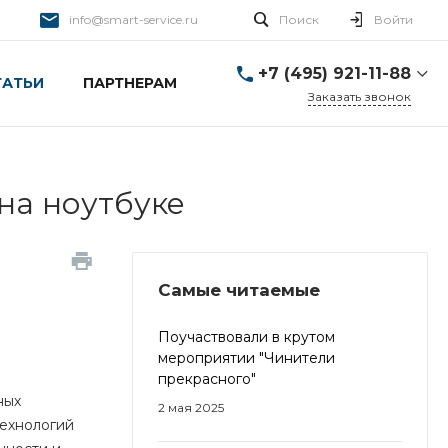
info@smart-service.ru
Поиск
Войти
+7 (495) 921-11-88
ТАТЬИ
ПАРТНЕРАМ
Заказать звонок
+7 (495) 921-11-88
г. Москва, Ткацкая д. 5 с.
3
Пн-Пт: 10:00-20:00 Cб-
 на ноутбуке
Вс: 12:00-19:00
info@smart-service.ru
Самые читаемые
Поучаствовали в крутом
мероприятии "Чинители
прекрасного"
ных
2 мая 2025
технологий