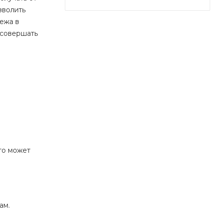
зволить
лежа в
 совершать
то может
ам.