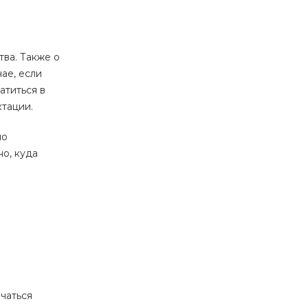
ва. Также о
ае, если
атиться в
ктации.
но
но, куда
чаться