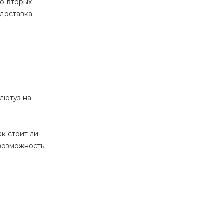
о-вторых –
 доставка
лютуз на
к стоит ли
 возможность