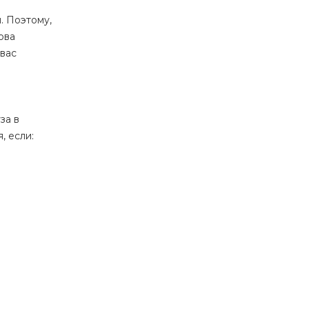
. Поэтому,
ова
 вас
за в
, если: