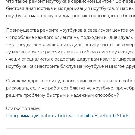
Что такое ремонт ноутбука в сервисном центре? Во-первы
быстрая диагностика и модернизация ноутбуков. У нас вы 
ноутбука в мастерскую и диагностика производится бесп
Преимущества ремонта ноутбуков в сервисном центре оч
• к проблеме каждого клиента мы подходим индивидуально
• мы предлагаем осуществить диагностику лэптопов сове
• у нас вы можете рассчитывать на гибкую систему скидок
• наши специалисты с радостью дадут вам квалифицирован
ноутбуке, как настроить блютуз на ноутбуке и многое друг
Слишком дорого стоит удовольствие «покопаться» в собст
рисковать, если не работает блютуз на ноутбуке, прене
решить проблему быстрым и надежным способом?
Статьи по теме:
Программа для работы блютуз - Toshiba Bluetooth Stack