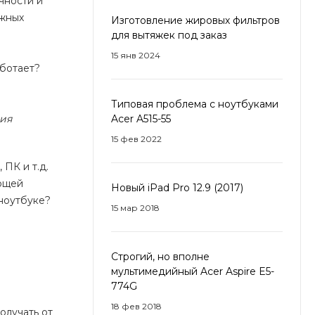
чности и
ужных
Изготовление жировых фильтров
для вытяжек под заказ
15 янв 2024
аботает?
Типовая проблема с ноутбуками
ция
Acer A515-55
15 фев 2022
ПК и т.д.
ающей
Новый iPad Pro 12.9 (2017)
 ноутбуке?
15 мар 2018
Строгий, но вполне
мультимедийный Acer Aspire E5-
774G
18 фев 2018
олучать от