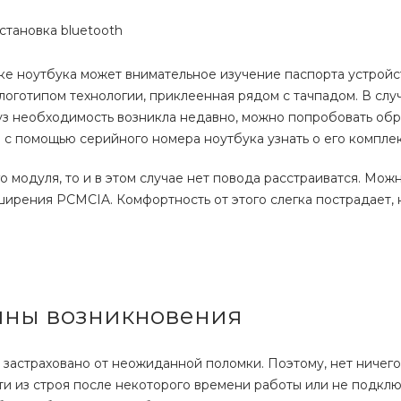
ке ноутбука может внимательное изучение паспорта устройст
логотипом технологии, приклеенная рядом с тачпадом. В случ
уз необходимость возникла недавно, можно попробовать обр
 с помощью серийного номера ноутбука узнать о его компле
 модуля, то и в этом случае нет повода расстраиватся. Мож
ширения PCMCIA. Комфортность от этого слегка пострадает, 
чины возникновения
ь застраховано от неожиданной поломки. Поэтому, нет ничего
ти из строя после некоторого времени работы или не подклю