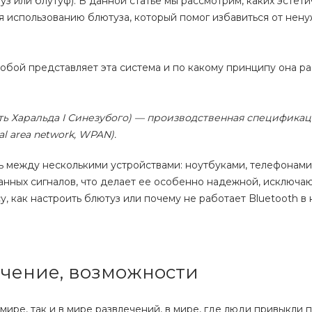
з или блутуф). В данной статье мы рассмотрим, каких эстети
я использованию блютуза, который помог избавиться от нен
 собой представляет эта система и по какому принципу она р
сть Харальда I Синезубого) — производственная специфика
l area network, WPAN).
 между несколькими устройствами: ноутбуками, телефонами, 
анных сигналов, что делает ее особенно надежной, исключ
, как настроить блютуз или почему не работает Bluetooth в
ачение, возможности
мире, так и в мире развлечений, в мире, где люди привыкли п