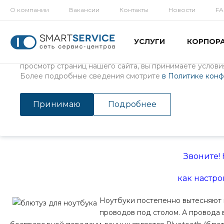
О компании
Вакансии
Контакты
Новости
F
Использование файлов Cookie
УСЛУГИ
КОРПОР
Мы используем файлы cookie, разработанные нашими с
третьими лицами, для анализа событий на нашем веб-с
просмотр страниц нашего сайта, вы принимаете условия
Более подробные сведения смотрите
в Политике кон
Главная
/
Статьи
/
Ремонт ноутбуков
/
Поход в сервисный цент
Поход в сервисный центр, 
Принимаю
Подробнее
11 мая 2010
Звоните!
как настро
Ноутбуки постепенно вытесняют 
проводов под столом. А провода 