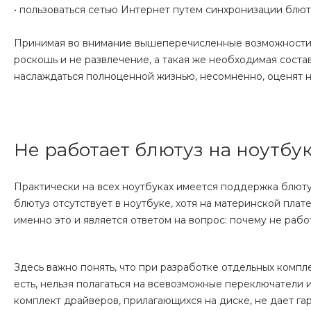
• пользоваться сетью Интернет путем синхронизации блют
Принимая во внимание вышеперечисленные возможности, с
роскошь и не развлечение, а такая же необходимая состав
наслаждаться полноценной жизнью, несомненно, оценят н
Не работает блютуз на ноутбу
Практически на всех ноутбуках имеется поддержка блютуз
блютуз отсутствует в ноутбуке, хотя на материнской пла
именно это и является ответом на вопрос: почему не рабо
Здесь важно понять, что при разработке отдельных компл
есть, нельзя полагаться на всевозможные переключатели 
комплект драйверов, прилагающихся на диске, не дает га