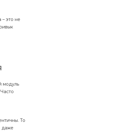
 – это не
привык
я
й модуль
 Часто
ентичны. То
И даже