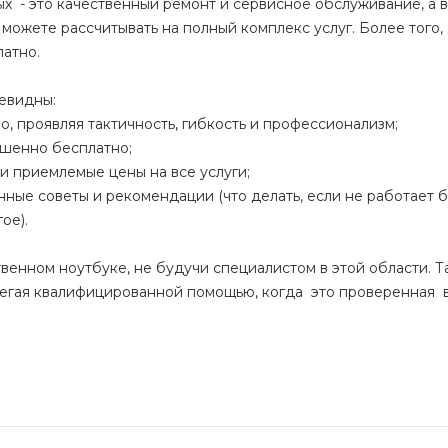
х - это качественный ремонт и сервисное обслуживание, а в
можете рассчитывать на полный комплекс услуг. Более того,
латно.
евидны:
, проявляя тактичность, гибкость и профессионализм;
ршенно бесплатно;
 и приемлемые цены на все услуги;
ные советы и рекомендации (что делать, если не работает б
ое).
венном ноутбуке, не будучи специалистом в этой области. Та
брегая квалифицированной помощью, когда это проверенная