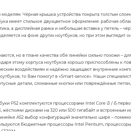
моделям. Чёрная крышка устройства покрыта толстым слоем
бука имеет стильное двухцветное оформление: рабочая обла
ика, а дисплейная рамка и небольшая вставка у петель – чё
ыделяется на фоне других ноутбуков, но при этом выглядит о
аются, но в плане качества обе линейки сильно похожи – для
годаря этому корпуса ноутбуков хорошо приспособлены к п
ческим воздействиям и надёжно защищают внутренние комп
оутбуков, то Вам помогут в «Smart-service». Наши специалист
рпусные детали, сломанные кнопки или повреждённые петли,
уки P52 комплектуются процессорами Intel Core i3 / i5 перво
, жёсткими дисками на 320 или 500 гигабайт и встроенным и
инейке A52 выбор конфигураций значительно шире – помимо
льзуются бюджетные процессоры Intel Pentium, процессор