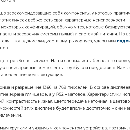
D 6370M.
ошо зарекомендовавшие себя компоненты, у которых практи
у этих линеек всё же есть свои характерные неисправности –
 некоторых конфигураций, обычно у тех, которые базируются
опасты и засорения системы пылью) и системой питания. Но в
теля – попадание жидкости внутрь корпуса, удары или
паде
тов.
центре «Smart-service». Наши специалисты бесплатно прове
ируют неисправные компоненты ноутбука и предоставят Вам
становленные комплектующие.
дюйма и разрешение 1366 на 768 пикселей. В основе дисплее
ие экрана глянцевое, а у P52 – матовое. Характеристики ис
й, контрастность низкая, цветопередача неточная, а цветово
зможностей этих дисплеев будет вполне достаточно – они не
звлечений.
самым хрупким и уязвимым компонентом устройства, поэтому 