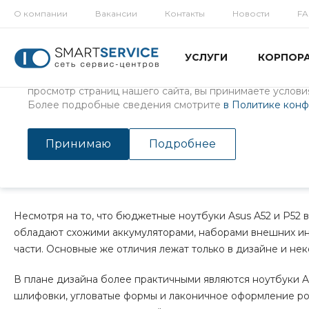
О компании
Вакансии
Контакты
Новости
F
Использование файлов Cookie
УСЛУГИ
КОРПОР
Мы используем файлы cookie, разработанные нашими с
третьими лицами, для анализа событий на нашем веб-с
просмотр страниц нашего сайта, вы принимаете условия
Более подробные сведения смотрите
в Политике кон
Главная
/
Статьи
/
Ремонт ноутбуков
/
Отличные линейки ноут
Отличные линейки ноутбуко
Принимаю
Подробнее
20 апр 2016
Несмотря на то, что бюджетные ноутбуки Asus A52 и P52 
обладают схожими аккумуляторами, наборами внешних ин
части. Основные же отличия лежат только в дизайне и не
В плане дизайна более практичными являются ноутбуки A
шлифовки, угловатые формы и лаконичное оформление род