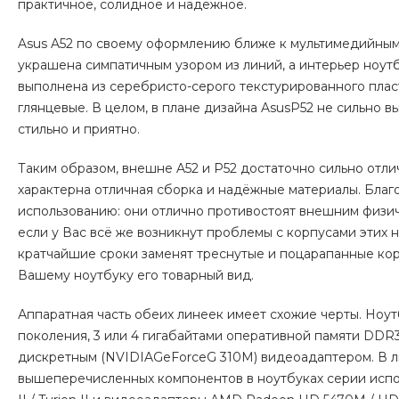
практичное, солидное и надёжное.
Asus A52 по своему оформлению ближе к мультимедийным 
украшена симпатичным узором из линий, а интерьер ноут
выполнена из серебристо-серого текстурированного пласт
глянцевые. В целом, в плане дизайна AsusP52 не сильно в
стильно и приятно.
Таким образом, внешне A52 и P52 достаточно сильно отлич
характерна отличная сборка и надёжные материалы. Бла
использованию: они отлично противостоят внешним физи
если у Вас всё же возникнут проблемы с корпусами этих н
кратчайшие сроки заменят треснутые и поцарапанные ко
Вашему ноутбуку его товарный вид.
Аппаратная часть обеих линеек имеет схожие черты. Ноутб
поколения, 3 или 4 гигабайтами оперативной памяти DDR3
дискретным (NVIDIAGeForceG 310M) видеоадаптером. В л
вышеперечисленных компонентов в ноутбуках серии испо