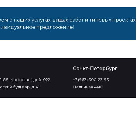
м о наших услугах, видах работ и типовых проектах
дивидуальное предложение!
о
Санкт-Петербург
-11-88 (многокан.) доб. 022
+7 (963) 300-23-93
ский бульвар, д. 41
Наличная 44к2