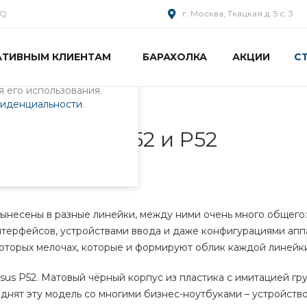
AQ
г. Москва, Ткацкая д. 5 с. 3
АТИВНЫМ КЛИЕНТАМ
БАРАХОЛКА
АКЦИИ
С
пециалистами и
айте. Продолжая
 его использования.
фиденциальности
.
буков от Asus A52 и P52
в от Asus A52 и P52
вынесены в разные линейки, между ними очень много общего
терфейсов, устройствами ввода и даже конфигурациями апп
которых мелочах, которые и формируют облик каждой линейк
sus P52. Матовый чёрный корпус из пластика с имитацией гр
нят эту модель со многими бизнес-ноутбуками – устройство