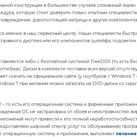
ложной конструкции в большинстве случаев сломанный экран
цедура, которую стоит доверить только опытным специалиста
повреждению дорогостоящей матрицы и других компонентов
ся именно в наш сервисный центр. Наши специалисты быстро
правного дисплея или его компонентов (шлейфа, подсветки и
тавляются либо с бесплатной системой FreeDOS (то есть бе
meBasic. Диски в комплекте поставки всех версий отсутству
ет скачать на официальном сайте (у ноутбуков с Windows 7
Windows 7 при желании можно записать на DVD-диски со скры
2 – то есть его операционная система и фирменные приложен
надёжная ОС не застрахована от сбоев и неисправностей: ви
иложений могут привести к его полной неработоспособност
редоставляем широкий спектр услуг по обслуживанию прогр
ют операционную систему и приложения, выполняют
лечение