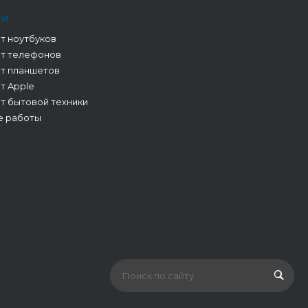
ги
т ноутбуков
т телефонов
т планшетов
т Apple
т бытовой техники
е работы