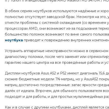
II / Turion II и видеоадаптеры AMD Radeon HD 5470M / H
В обеих сериях ноутбуков используются надёжные и хор
полностью отсутствует заводской брак. Несмотря на это, 
отнести проблемы с системой охлаждения (со временем у
процессорах AMD
, они возникают из-за подсыхания терм
большинство поломок возникают по вине самого пользова
ноутбука
приводят к повреждению внутренних компонен
Устранить аппаратные неисправности можно в сервисном 
диагностику поломки, после чего заменят или отремонт
гарантию нашего центра на все проведённые работы и у
Дисплеи ноутбуков Asus A52 и P52 имеют диагональ 15,6 
схожие бюджетные модели TN-матриц, но у AsusA52 покрыт
матриц достаточно посредственные: запас яркости средни
далёк от идеала. Впрочем, для обычного пользователя во
подходят и для работы, и для простых мультимедийных ра
Как и в случае с другими ноутбуками, дисплей является 