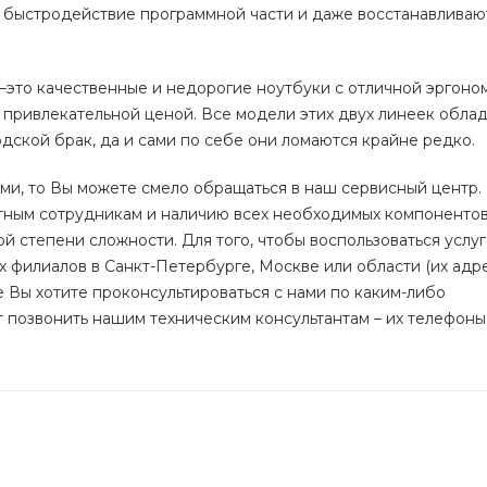
т быстродействие программной части и даже восстанавлива
 –это качественные и недорогие ноутбуки с отличной эргоно
 привлекательной ценой. Все модели этих двух линеек обла
одской брак, да и сами по себе они ломаются крайне редко.
ями, то Вы можете смело обращаться в наш сервисный центр.
ным сотрудникам и наличию всех необходимых компонентов 
 степени сложности. Для того, чтобы воспользоваться услуг
их филиалов в Санкт-Петербурге, Москве или области (их адр
же Вы хотите проконсультироваться с нами по каким-либо
т позвонить нашим техническим консультантам – их телефон