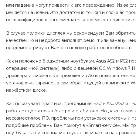
или падение могут привести к его повреждению. Из-за с
меняется на новый. Это достаточно тонкая и сложная про
неквалифицированного вмешательство может привести к 
В случае поломки дисплея мы рекомендуем Вам обратить
качественно и недорого выполнят ремонт или замену неис
продемонстрируют Вам его полную работоспособность.
Как и положено бюджетным ноутбукам, Asus A52 и P52 пос
операционной системы), либо с дешёвой ОС Windows 7 Ho
драйвера и фирменные приложения Asus пользователь мож
установлены заранее), а сам образ идущей в комплекте 
на жёстком диске.
Как показывает практика, программная часть AsusA52 и P5
работает достаточно быстро и стабильно. Но даже самая 
несовместимое ПО, проблемы при установке системы и пр
подобные проблемы Вам помогут в «Smart-service
». Мы п
ноутбука: наши специалисты устанавливают и настраива