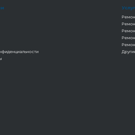
ии
Услу
Ремон
Ремон
Ремон
Ремон
Ремон
нфиденциальности
Други
ы