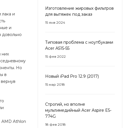
Изготовление жировых фильтров
 лака и
для вытяжек под заказ
сть
15 янв 2024
рные и
н довольно
Типовая проблема с ноутбуками
Acer A515-55
 них
15 фев 2022
овседневному
оненты. Но
ы в
Новый iPad Pro 12.9 (2017)
 вернув
15 мар 2018
го
Строгий, но вполне
ли
мультимедийный Acer Aspire E5-
774G
ы AMD Athlon
18 фев 2018