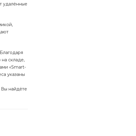
ют удалённые
микой,
дают
 Благодаря
на складе,
ами «Smart-
еса указаны
ы Вы найдёте