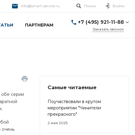
info@smart-service.ru
Поиск
Войти
+7 (495) 921-11-88
ТАТЬИ
ПАРТНЕРАМ
Заказать звонок
+7 (495) 921-11-88
г. Москва, Ткацкая д. 5 с.
3
Пн-Пт: 10:00-20:00 Cб-
Вс: 12:00-19:00
info@smart-service.ru
Самые читаемые
: обе серии
аратной
Поучаствовали в крутом
мероприятии "Чинители
и.
прекрасного"
убой
2 мая 2025
 очень