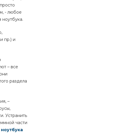
 просто
м, - любое
 ноутбука.
,
 пр.) и
з
ют – все
 они
того раздела
ия, –
русы,
и. Устранить
аммной части
 ноутбука