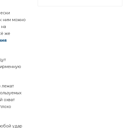
чески
 к ним можно
 на
сё же
ния
дут
 фирменную
в лежат
пользуемых
й охват
плохо
любой удар