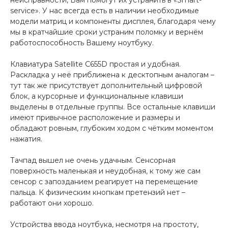
неисправности, Вам помогут их устранить в «Smart-
service». У нас всегда есть в наличии необходимые
модели матриц и компоненты дисплея, благодаря чему
мы в кратчайшие сроки устраним поломку и вернём
работоспособность Вашему ноутбуку.
Клавиатура Satellite C655D простая и удобная.
Раскладка у неё приближена к десктопным аналогам –
тут так же присутствует дополнительный цифровой
блок, а курсорные и функциональные клавиши
выделены в отдельные группы. Все остальные клавиши
имеют привычное расположение и размеры и
обладают ровным, глубоким ходом с чётким моментом
нажатия.
Тачпад вышел не очень удачным. Сенсорная
поверхность маленькая и неудобная, к тому же сам
сенсор с запозданием реагирует на перемещение
пальца. К физическим кнопкам претензий нет –
работают они хорошо.
Устройства ввода ноутбука, несмотря на простоту,