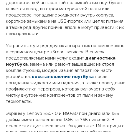
дорогостоящей аппаратной поломкой этих ноутбуков
является выход из строя материнской платы или
процессора: попадание жидкости внутрь корпуса,
короткое замыкание на USB-портах или цепях питания,
а также ряд других причин вполне могут привести к их
неисправности.
Устранить эту и ряд других аппаратных поломок можно
в сервисном центре «Smart-service
». В список
предоставляемых нами услуг входит
диагностика
ноутбука
, замена или ремонт вышедших из строя
комплектующих, модернизация аппаратной части
устройства,
восстановление ноутбука
после
попадания жидкости или падения, а также проведение
профилактики перегрева, которая включает в себя
чистку внутренних компонентов от пыли и замену
термопасты.
Экраны у Lenovo B50-10 и B50-30 при диагонали 15,6
дюйма имеет разрешение 1366 на 768 пикселей. В
основе этих дисплеев лежат бюджетные TN-матрицы с
очень схожими характеристиками: они обладают