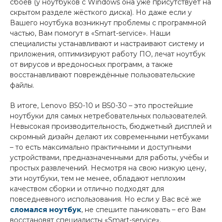
сбоев (у ноутбуков с Windows она уже присутствует на
скрытом разделе жёсткого диска). Но даже если у
Вашего ноутбука возникнут проблемы с программной
частью, Вам помогут в «Smart-service». Наши
специалисты устанавливают и настраивают систему и
приложения, оптимизируют работу ПО, лечат ноутбук
от вирусов и вредоносных программ, а также
восстанавливают повреждённые пользовательские
файлы.
В итоге, Lenovo B50-10 и B
50-30 – это простейшие
ноутбуки для самых нетребовательных пользователей.
Невысокая производительность, бюджетный дисплей и
скромный дизайн делают их современными нетбуками
– то есть максимально практичными и доступными
устройствами, предназначенными для работы, учёбы и
простых развлечений. Несмотря на свою низкую цену,
эти ноутбуки, тем не менее, обладают неплохим
качеством сборки и отлично подходят для
повседневного использования. Но если у Вас всё же
сломался ноутбук
, не спешите паниковать – его Вам
восстановят специалисты «
Smart-service».