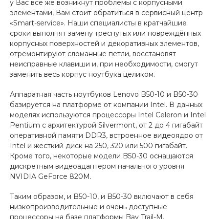
у Вас всё же возникнут проблемы с корпусными
элементами, Вам стоит обратиться в сервисный центр
«Smart-service». Наши специалисты в кратчайшие
сроки выполнят замену треснутых или повреждённых
корпусных поверхностей и декоративных элементов,
отремонтируют сломанные петли, восстановят
неисправные клавиши и, при необходимости, смогут
заменить весь корпус ноутбука целиком.
Аппаратная часть ноутбуков Lenovo B50-10 и B50-30
базируется на платформе от компании Intel. В данных
моделях используются процессоры Intel Celeron и Intel
Pentium с архитектурой Silvermont, от 2 до 4 гигабайт
оперативной памяти DDR3, встроенное видеоядро от
Intel и жёсткий диск на 250, 320 или 500 гигабайт.
Кроме того, некоторые модели B50-30 оснащаются
дискретным видеоадаптером начального уровня
NVIDIA GeForce 820M.
Таким образом, и B50-10, и B50-30 включают в себя
низкопроизводительные и очень доступные
процессоры на базе платформы Bay Trail-M,