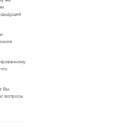
му же
им
предыдущей
 и
ронное
цированному
 что
е Вы
ас вопросы.