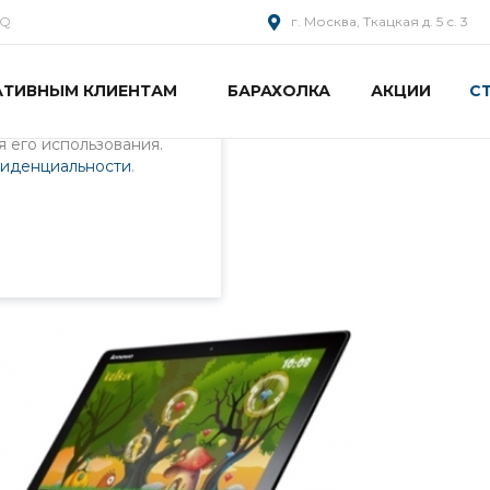
AQ
г. Москва, Ткацкая д. 5 с. 3
АТИВНЫМ КЛИЕНТАМ
БАРАХОЛКА
АКЦИИ
С
пециалистами и
айте. Продолжая
 его использования.
фиденциальности
.
в вполне удалось
олне удалось