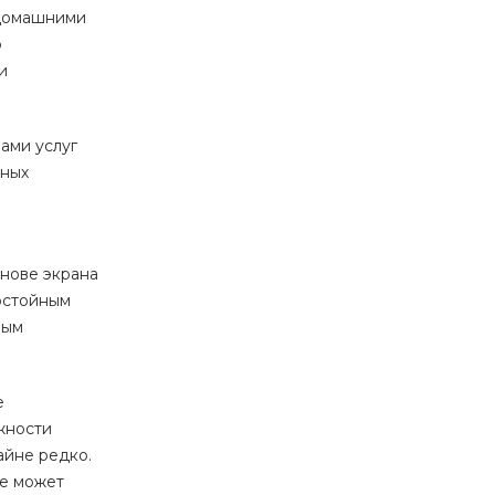
 домашними
о
и
ами услуг
ьных
е
снове экрана
остойным
ным
е
жности
айне редко.
ие может