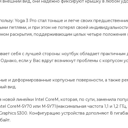
ый внешний вид, они надёжно фиксируют крышку в любом уд
ользу: Yoga 3 Pro стал тоньше и легче своих предшественни
ми петлями, и при этом не потерял своей индивидуальности
низмом раскрытия, поддерживающим целых четыре положения 
ывает себя с лучшей стороны: ноутбук обладает практичным 
 Однако, если у Вас вдруг возникнут проблемы с корпусом ус
ные и деформированные корпусные поверхности, а также р
ный вид.
з новой линейки Intel CoreM, которая, по сути, заменила поп
l CoreM-5Y70 или M-5Y71(максимальная частота 1,1 и 1,2 ГГц,
Graphics 5300. Конфигурацию устройства дополняют 8 гигаба
байт.