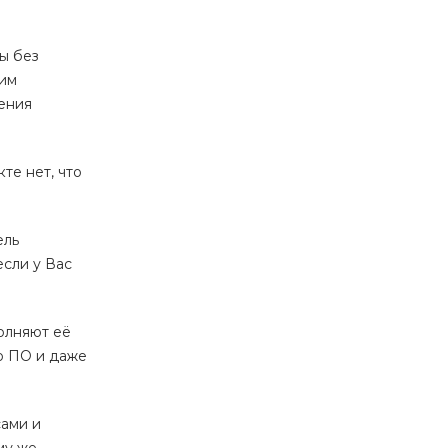
ы без
ним
ения
те нет, что
ель
если у Вас
олняют её
о ПО и даже
сами и