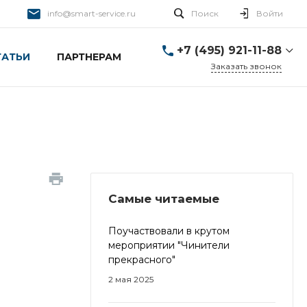
info@smart-service.ru
Поиск
Войти
+7 (495) 921-11-88
ТАТЬИ
ПАРТНЕРАМ
Заказать звонок
+7 (495) 921-11-88
г. Москва, Ткацкая д. 5 с.
3
Пн-Пт: 10:00-20:00 Cб-
Вс: 12:00-19:00
info@smart-service.ru
Самые читаемые
Поучаствовали в крутом
мероприятии "Чинители
прекрасного"
2 мая 2025