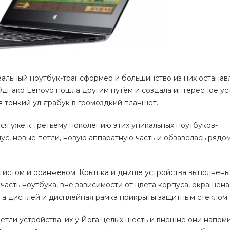
еальный ноутбук-трансформер и большинство из них останав
Однако Lenovo пошла другим путём и создала интересное уст
 тонкий ультрабук в громоздкий планшет.
тся уже к третьему поколению этих уникальных ноутбуков-
с, новые петли, новую аппаратную часть и обзавелась рядо
лотистом и оранжевом. Крышка и днище устройства выполнены
часть ноутбука, вне зависимости от цвета корпуса, окрашена
, а дисплей и дисплейная рамка прикрыты защитным стеклом.
етли устройства: их у Йога целых шесть и внешне они напом