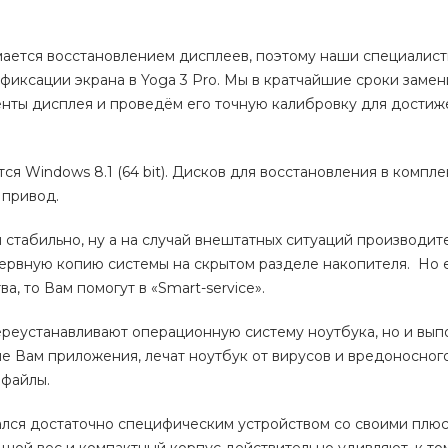
имается восстановлением дисплеев, поэтому наши специалист
иксации экрана в Yoga 3 Pro. Мы в кратчайшие сроки заме
нты дисплея и проведём его точную калибровку для достиж
я Windows 8.1 (64 bit). Дисков для восстановления в комплек
 привод.
и стабильно, ну а на случай внештатных ситуаций производит
зервную копию системы на скрытом разделе накопителя. Но 
, то Вам помогут в «Smart-service».
ереустанавливают операционную систему ноутбука, но и вып
е Вам приложения, лечат ноутбук от вирусов и вредоносног
 файлы.
зался достаточно специфическим устройством со своими плю