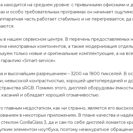
тва находится на среднем уровне: с привычными офисными и
рах и особо требовательных программах он начинает ощутим
ппаратная часть работает стабильно и не перегревается, да 
аются.
чь в нашем сервисном центре. В перечень предоставляемых н
мена неисправных компонентов, а также модернизация отдел
ьзуем только новые и оригинальные комплектующие, а на вс
гарантию «
Smart-service».
ма и высочайшим разрешением – 3200 на 1800 пикселей. В о
ти, невысокой контрастностью, хорошей цветопередачей и д
странства sRGB. Помимо этого, дисплей оборудован ёмкост
 касаний и обладает хорошей отзывчивостью.
го главным недостатком, как ни странно, является его высоко
ованием в некоторых приложениях. В плане качества и надё
теклом GorillaGlass 3, да и сам по себе дисплей ломается кр
хрупким элементом ноутбука, поэтому неаккуратное обращен