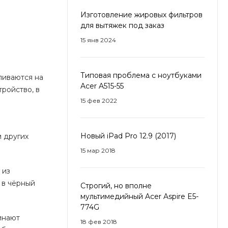
Изготовление жировых фильтров
для вытяжек под заказ
15 янв 2024
Типовая проблема с ноутбуками
ливаются на
Acer A515-55
ройство, в
15 фев 2022
Новый iPad Pro 12.9 (2017)
м других
15 мар 2018
 из
 в чёрный
Строгий, но вполне
мультимедийный Acer Aspire E5-
774G
инают
18 фев 2018