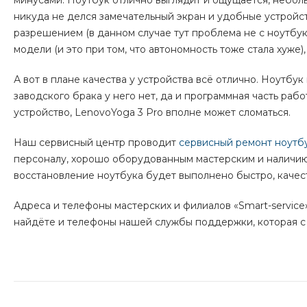
минусами. Ноутбук отлично выглядит и ощущается, небол
никуда не делся замечательный экран и удобные устройс
разрешением (в данном случае тут проблема не с ноутбуко
модели (и это при том, что автономность тоже стала хуже),
А вот в плане качества у устройства всё отлично. Ноутбук
заводского брака у него нет, да и программная часть раб
устройство, LenovoYoga 3 Pro вполне может сломаться.
Наш сервисный центр проводит
сервисный ремонт ноутб
персоналу, хорошо оборудованным мастерским и наличию 
восстановление ноутбука будет выполнено быстро, качес
Адреса и телефоны мастерских и филиалов «Smart-servic
найдёте и телефоны нашей службы поддержки, которая с 