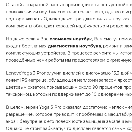
С такой аппаратной частью производительность устройс
приложениями ноутбук справляется неплохо, однако в иг
подтормаживать. Однако даже при длительных нагрузках а
компоненты обладают хорошей надёжностью и редко лом
Но даже если у Вас
сломался ноутбук
, Вам смогут помо
входит бесплатная
диагностика ноутбука
, ремонт и за
комплектующих устройства. В процессе ремонта мы испол
проведённые нами работы мы предоставляем фирменную 
LenovoYoga 3 Proполучил дисплей с диагональю 13,3 дюй
лежит IPS-матрица, обладающая неплохим запасом яркос
цветовым охватом, покрывающим около 90 процентов про
тачскрином, который поддерживает до 10 одновременных
В целом, экран Yoga 3 Pro оказался достаточно неплох – е
разрешение, которое приводит к проблемам с масштабир
экран безупречен: его поверхность защищена закалённым с
Однако не стоит забывать, что дисплей является самым 