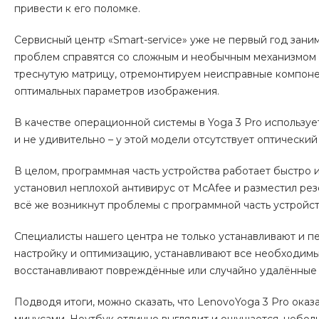
привести к его поломке.
Сервисный центр «Smart-service» уже не первый год зан
проблем справятся со сложным и необычным механизмом ф
треснутую матрицу, отремонтируем неисправные компоне
оптимальных параметров изображения.
В качестве операционной системы в Yoga 3 Pro используетс
и не удивительно – у этой модели отсутствует оптический
В целом, программная часть устройства работает быстро 
установил неплохой антивирус от McAfee и разместил ре
всё же возникнут проблемы с программной часть устройства
Специалисты нашего центра не только устанавливают и п
настройку и оптимизацию, устанавливают все необходимы
восстанавливают повреждённые или случайно удалённые
Подводя итоги, можно сказать, что LenovoYoga 3 Pro ока