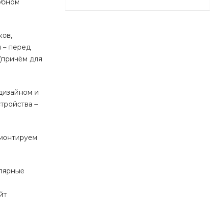
обном
ков,
 – перед
(причём для
дизайном и
тройства –
емонтируем
улярные
йт