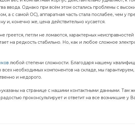
ьшой вес и компактный корпус действительно удивляют, к то
тва ввода. Однако при всём этом остались проблемы с высок
м, а с самой ОС), аппаратная часть стала послабее, чем у 
 ну и, конечно же, цена действительно кусается.
 не греется, петли не ломаются, характерных неисправностей
отает на редкость стабильно. Но, как и любое сложное элект
уков
любой степени сложности. Благодаря нашему квалифи
всех необходимых компонентов на складе, мы гарантируем,
твенно и недорого.
e»указаны на странице с нашими контактными данными. Там ж
радостью проконсультирует и ответит на все возникшие у В