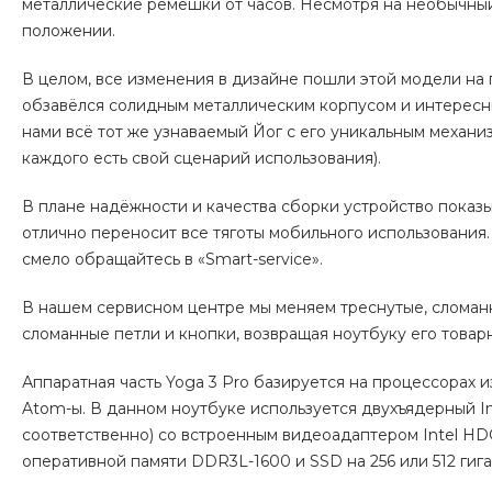
металлические ремешки от часов. Несмотря на необычн
положении.
В целом, все изменения в дизайне пошли этой модели на п
обзавёлся солидным металлическим корпусом и интересны
нами всё тот же узнаваемый Йог с его уникальным меха
каждого есть свой сценарий использования).
В плане надёжности и качества сборки устройство показ
отлично переносит все тяготы мобильного использования.
смело обращайтесь в «Smart-service».
В нашем сервисном центре мы меняем треснутые, сломан
сломанные петли и кнопки, возвращая ноутбуку его товар
Аппаратная часть Yoga 3 Pro базируется на процессорах и
Atom-ы. В данном ноутбуке используется двухъядерный Inte
соответственно) со встроенным видеоадаптером Intel HD
оперативной памяти DDR3L-1600 и SSD на 256 или 512 гига