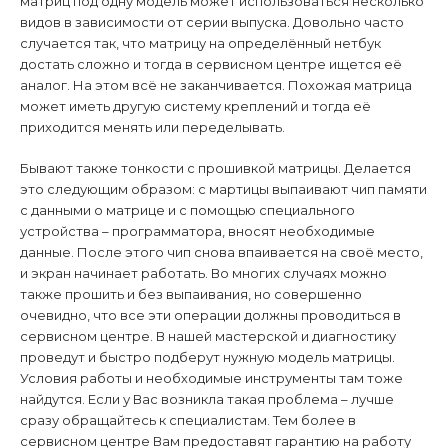
матриц под одну модель может использоваться несколько
видов в зависимости от серии выпуска. Довольно часто
случается так, что матрицу на определённый нетбук
достать сложно и тогда в сервисном центре ищется её
аналог. На этом всё не заканчивается. Похожая матрица
может иметь другую систему креплений и тогда её
приходится менять или переделывать.
Бывают также тонкости с прошивкой матрицы. Делается
это следующим образом: с мартицы выпаивают чип памяти
с данными о матрице и с помощью специального
устройства – программатора, вносят необходимые
данные. После этого чип снова впаивается на своё место,
и экран начинает работать. Во многих случаях можно
также прошить и без выпаивания, но совершенно
очевидно, что все эти операции должны проводиться в
сервисном центре. В нашей мастерской и диагностику
проведут и быстро подберут нужную модель матрицы.
Условия работы и необходимые инструменты там тоже
найдутся. Если у Вас возникла такая проблема – лучше
сразу обращайтесь к специалистам. Тем более в
сервисном центре Вам предоставят гарантию на работу