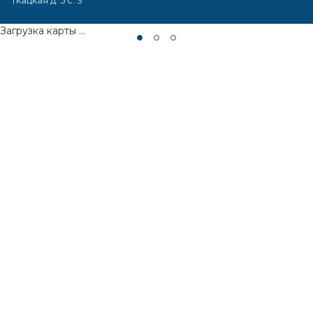
Ткацкая д. 5 с. 3
Загрузка карты ...